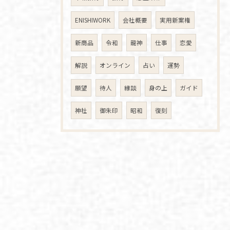
ENISHIWORK
会社概要
実用新案権
新商品
令和
龍神
仕事
恋愛
解説
オンライン
占い
運勢
願望
待人
縁談
身の上
ガイド
神社
御朱印
昭和
復刻