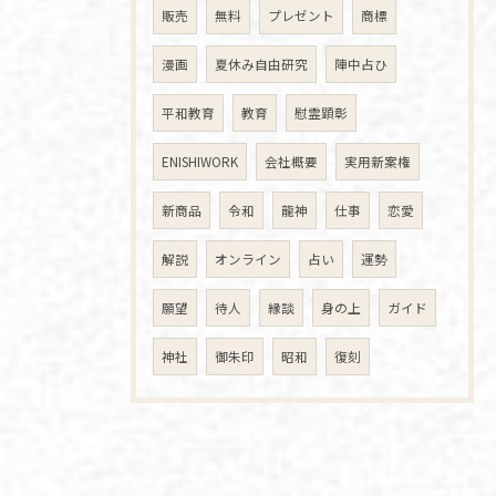
販売
無料
プレゼント
商標
漫画
夏休み自由研究
陣中占ひ
平和教育
教育
慰霊顕彰
ENISHIWORK
会社概要
実用新案権
新商品
令和
龍神
仕事
恋愛
解説
オンライン
占い
運勢
願望
待人
縁談
身の上
ガイド
神社
御朱印
昭和
復刻