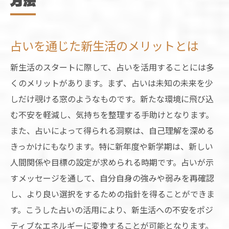
方法
新年度のスタートダッシュを決める占い
運勢を最大限に引き出すための心構え
占いを通じた新生活のメリットとは
占いを活用した目標設定の仕方
新生活のスタートに際して、占いを活用することには多
新年度に向けたポジティブ思考の育て方
くのメリットがあります。まず、占いは未知の未来を少
占いが示す新たな挑戦のタイミング
しだけ覗ける窓のようなものです。新たな環境に飛び込
新生活に役立つ占いの活用法
む不安を軽減し、気持ちを整理する手助けとなります。
新学期の不安を占いで解消する実践的なステッ
また、占いによって得られる洞察は、自己理解を深める
プ
きっかけにもなります。特に新年度や新学期は、新しい
新学期に備える占いの活用法
人間関係や目標の設定が求められる時期です。占いが示
不安を和らげる占いのメッセージ
すメッセージを通して、自分自身の強みや弱みを再確認
占いで見つける学業のベストタイミング
し、より良い選択をするための指針を得ることができま
新たな環境での人間関係を良好にするヒン
す。こうした占いの活用により、新生活への不安をポジ
ト
ティブなエネルギーに変換することが可能となります。