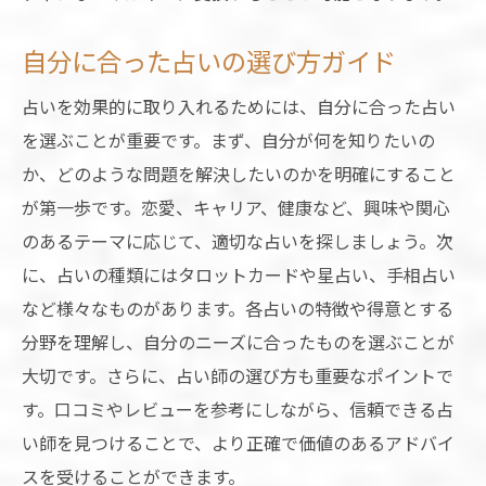
占いを通じた自己成長の促し方
自分に合った占いの選び方ガイド
占いで導く新たな学びの機会
占いを活用した新生活のポジティブなスタート
占いを効果的に取り入れるためには、自分に合った占い
を選ぶことが重要です。まず、自分が何を知りたいの
占いがもたらす前向きなマインドセット
か、どのような問題を解決したいのかを明確にすること
新生活を彩る占いの活用法
が第一歩です。恋愛、キャリア、健康など、興味や関心
運勢を活かした新たな挑戦の仕方
のあるテーマに応じて、適切な占いを探しましょう。次
占いで得る人生の指針とモチベーション
に、占いの種類にはタロットカードや星占い、手相占い
未来を切り開く占いのメッセージ
など様々なものがあります。各占いの特徴や得意とする
占いを通じた新たな発見と学び
分野を理解し、自分のニーズに合ったものを選ぶことが
占いがもたらす新生活の選択と決断のサポート
大切です。さらに、占い師の選び方も重要なポイントで
占いで得る決断力と選択肢の広げ方
す。口コミやレビューを参考にしながら、信頼できる占
い師を見つけることで、より正確で価値のあるアドバイ
新たな挑戦を後押しする占いの役割
スを受けることができます。
迷った時の占い活用法