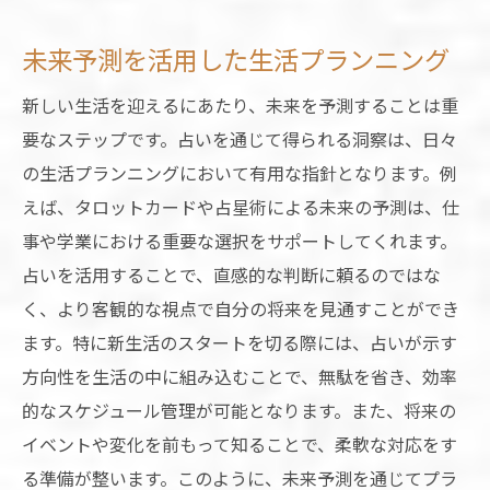
新生活での選択肢を広げるヒント
未来予測を活用した生活プランニング
占いで学ぶリスクマネジメントの方法
新しい生活を迎えるにあたり、未来を予測することは重
占いが示すベストな選択肢の見つけ方
要なステップです。占いを通じて得られる洞察は、日々
新年度の運勢を活かすための占い活用法
の生活プランニングにおいて有用な指針となります。例
運勢を最大限に引き出す占いの技法
えば、タロットカードや占星術による未来の予測は、仕
新年度に向けた運勢の活用ガイド
事や学業における重要な選択をサポートしてくれます。
占いで得る自分だけのライフプラン
占いを活用することで、直感的な判断に頼るのではな
運勢を活かした目標達成のステップ
く、より客観的な視点で自分の将来を見通すことができ
新たな出会いやチャンスを生かす方法
ます。特に新生活のスタートを切る際には、占いが示す
方向性を生活の中に組み込むことで、無駄を省き、効率
占いを通じた自己啓発のヒント
的なスケジュール管理が可能となります。また、将来の
新生活を占いで充実させるための具体的なアク
イベントや変化を前もって知ることで、柔軟な対応をす
ション
る準備が整います。このように、未来予測を通じてプラ