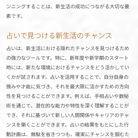
占いを日常に取り入れる方法
ンニングすることは、新生活の成功につながる大切な要
運勢に基づく生活の改善策
素です。
占いが示す新生活の可能性
人生の質を高める占いの活用法
占いで見つける新生活のチャンス
占いを通じた目標達成のプロセス
占いは、新生活における隠れたチャンスを見つけるため
新生活を充実させる占いの実践法
の強力なツールです。特に、新年度や新学期のスタート
占いで新生活を楽しむための実用的なアドバイ
時には、新たな環境におけるチャンスをどう活かしてい
ス
くかが試されます。占いを活用することで、自分自身の
占いがもたらすリフレッシュ効果
強みや才能に気づき、それを最大限に活かすための方向
性を見つけることができます。例えば、手相占いや数秘
新生活をより楽しむための占い活用法
術を通じて、潜在的な能力や特性を深く理解することが
占いを使ったストレス解消のヒント
でき、それに基づいて新しい人間関係やキャリアのチャ
新たな趣味や興味を占いで見つける方法
ンスを築くことができます。占いの結果をもとにした行
占いで人生を豊かにする小さなステップ
動計画は、無駄を省きつつも、確実にチャンスを掴むた