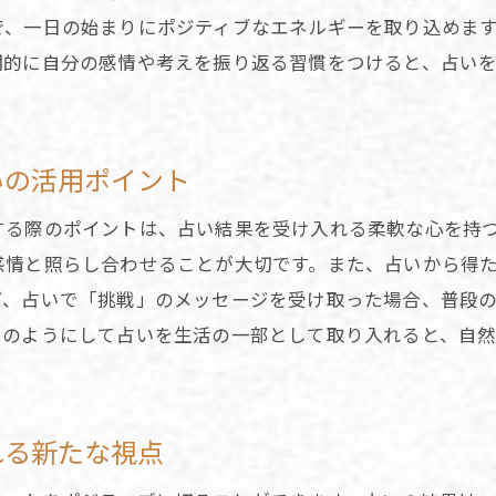
心のバランスを保つための占いの役割
で、一日の始まりにポジティブなエネルギーを取り込めま
期的に自分の感情や考えを振り返る習慣をつけると、占い
占いを利用して感性を磨くためのステップ
占いで得られる心の平穏と自己理解の深め方
占い結果をどのように行動に移し人生を豊かにするか
いの活用ポイント
占い結果からの行動計画の立て方
占いを通して短期的・長期的目標を設定する
する際のポイントは、占い結果を受け入れる柔軟な心を持
日常生活における占い結果の活用事例
感情と照らし合わせることが大切です。また、占いから得
ば、占いで「挑戦」のメッセージを受け取った場合、普段
占い結果を信じすぎないための注意点
このようにして占いを生活の一部として取り入れると、自
占いを通じて目標達成への意識を高める
占いから導かれるインスピレーションを行動に
占いを活用して選択に自信を持つためのステップ
れる新たな視点
占いを選択肢の整理に役立てる方法