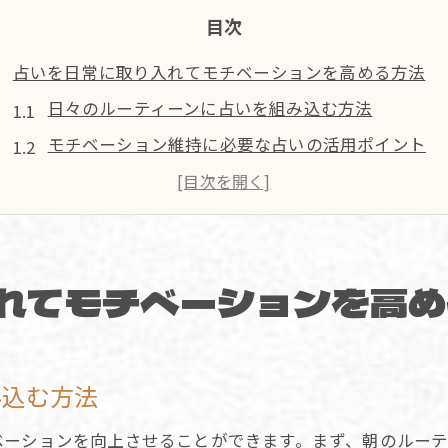
目次
占いを日常に取り入れてモチベーションを高める方法
日々のルーティーンに占いを組み込む方法
モチベーション維持に必要な占いの活用ポイント
朝の占いと夜の振り返りで得られる新たな視点
日常生活への占いの適応で心の安定を図る
直感に従う習慣を占いで養う方法
れてモチベーションを高め
占いを仲間とのコミュニケーションツールとして活
占いがもたらす心の支えと直感力の磨き方
占いがメンタルヘルスに与える具体的な効果
み込む方法
直感を鋭くするための占いの実践法
占いを通じた自分自身との対話の重要性
ベーションを向上させることができます。まず、朝のルーテ