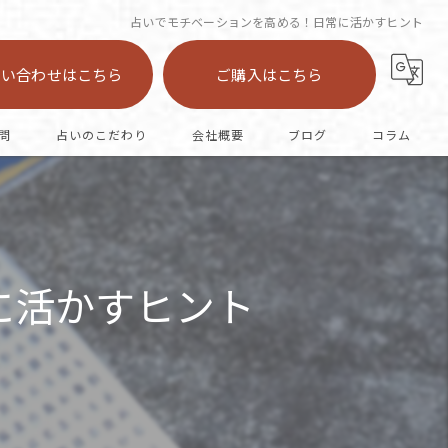
占いでモチベーションを高める！日常に活かすヒント
問い合わせはこちら
ご購入はこちら
問
占いのこだわり
会社概要
ブログ
コラム
陣中占い
恋愛
に活かすヒント
カード
オラクル
仕事