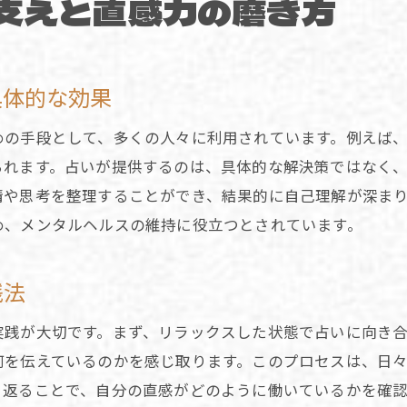
支えと直感力の磨き方
占いを日常のモチベーション維持に組み込む
占いから見つける新たな可能性と未来の兆し
占いを通じて未来への希望を見出す方法
具体的な効果
新たな可能性に目を向ける占いのヒント
めの手段として、多くの人々に利用されています。例えば
占いで発見する自己革新のチャンス
られます。占いが提供するのは、具体的な解決策ではなく
未来の兆しをキャッチする占いの活用法
情や思考を整理することができ、結果的に自己理解が深ま
占いを通じた潜在能力の引き出し方
め、メンタルヘルスの維持に役立つとされています。
占いが示す未来への道筋を探る
践法
実践が大切です。まず、リラックスした状態で占いに向き
何を伝えているのかを感じ取ります。このプロセスは、日
り返ることで、自分の直感がどのように働いているかを確