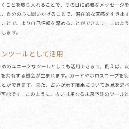
引くことを取り入れることで、その日に必要なメッセージ
占い結果に依存しないための心構え
し、自分の心に問いかけることで、潜在的な直感を引き出
問いかけを探求することで得られる洞察
すことで、より自己信頼を深めることができます。このよ
自己との対話を深めるための占いの役割
与します。
結果よりも問いの深掘りが重要な理由
批判的思考を育む占いとの向き合い方
ョンツールとして活用
占いをツールに自己理解を進める方法
ためのユニークなツールとしても活用できます。例えば、
モチベーションを維持するための占い活用法
アを共有する機会が生まれます。カードやホロスコープを使
占いでモチベーションを高めるための習慣
ことができます。また、占いが示す結果について意見を述
占いが日々の活力を提供する理由
が可能です。このように、占いは単なる未来予測のツール
心のバッテリーを充電するための占いの役割
占いで得られる前向きなエネルギーの活用
目標達成に向けた占いの効果的な使い方