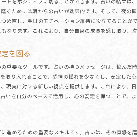
タートをポジティブに切ることができます。占いの結果は
決断力を高めるための占いの使い方
を磨くためには朝からの占いが効果的です。そして、夜の振
占いから得られる自信とその育て方
見つめ直し、翌日のモチベーション維持に役立てることが
選択に迷った時の占いカードの活用法
ともなります。これにより、自分自身の成長を感じ取り、
潜在意識を引き出す占いのテクニック
占いを活用して未来の選択に備える
安定を図る
占いが示す象徴的なメッセージから得られる気づき
めの重要なツールです。占いの持つメッセージは、悩んだ
占いの象徴から読み解く心の声
いを取り入れることで、感情の揺れを少なくし、安定した心
日常に反映する占いのシンボリズム
り、現実に対する新しい視点を提供します。これにより、
占いを通して得られる自己成長のヒント
。占いを自分のペースで活用し、心の安定を保つことで、よ
メッセージを深く理解するための占いの活用法
占いが示す人生の転機となるサイン
法
象徴的メッセージが示す行動の指針
ズに進めるための重要なスキルです。占いは、その直感を
占いの結果を受け入れず問いかけと向き合う意義