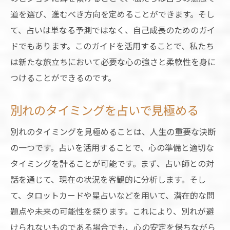
再生の力を占いで得る
道を選び、進むべき方向を定めることができます。そし
心の再生を占いで促進未来に向けたスタートを
て、占いは単なる予測ではなく、自己成長のためのガイ
切る
ドでもあります。このガイドを活用することで、私たち
占いで心の再生をサポートする
は新たな旅立ちにおいて必要な心の強さと柔軟性を身に
新たなスタートを切るための占いの活用法
つけることができるのです。
占いによる心の再生プロセス
別れのタイミングを占いで見極める
占いが導く再生への道筋
未来への希望を占いで見出す
別れのタイミングを見極めることは、人生の重要な決断
の一つです。占いを活用することで、心の準備と適切な
占いで心を軽くし新たな一歩を踏み出す
タイミングを計ることが可能です。まず、占い師との対
占いで得る別れの深い意味と再出発の力
話を通じて、現在の状況を客観的に分析します。そし
占いで別れの本質を理解する
て、タロットカードや星占いなどを用いて、潜在的な問
再出発のパワーを占いで引き出す
題点や未来の可能性を探ります。これにより、別れが避
占いが教える深い洞察と新たな方向性
けられないものである場合でも、心の安定を保ちながら