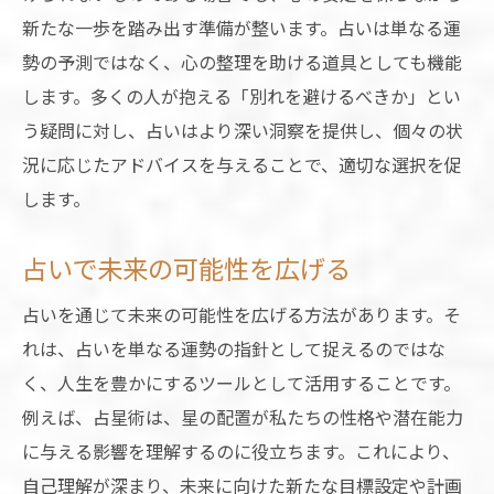
別れをプラスに変える占いの力
新たな一歩を踏み出す準備が整います。占いは単なる運
占いを活用した再出発のヒント
勢の予測ではなく、心の整理を助ける道具としても機能
します。多くの人が抱える「別れを避けるべきか」とい
未来を切り拓くための占いの知恵
う疑問に対し、占いはより深い洞察を提供し、個々の状
未来を見据えた占いで新たな選択をするための
況に応じたアドバイスを与えることで、適切な選択を促
指針
します。
未来を見据えた占いの活用法
新たな選択を導く占いの指針
占いで未来の可能性を広げる
占いで未来のビジョンを描く
占いを通じて未来の可能性を広げる方法があります。そ
選択の幅を広げる占いの技
れは、占いを単なる運勢の指針として捉えるのではな
未来を切り開くための占い戦略
く、人生を豊かにするツールとして活用することです。
占いによる新たな人生の選び方
例えば、占星術は、星の配置が私たちの性格や潜在能力
に与える影響を理解するのに役立ちます。これにより、
自己理解が深まり、未来に向けた新たな目標設定や計画