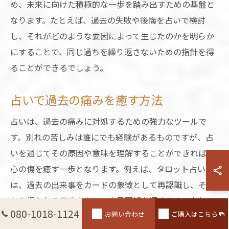
め、未来に向けた積極的な一歩を踏み出すための基盤と
なります。たとえば、過去の失敗や後悔を占いで検討
し、それがどのような要因によって生じたのかを明らか
にすることで、同じ過ちを繰り返さないための指針を得
ることができるでしょう。
占いで過去の痛みを癒す方法
占いは、過去の痛みに対処するための強力なツールで
す。別れの苦しみは誰にでも経験があるものですが、占
いを通じてその原因や意味を理解することができれば、
心の傷を癒す一歩となります。例えば、タロット占い
は、過去の出来事をカードの象徴として再認識し、そこ
から得られる示唆をもとに自己理解を深めます。また、
080-1018-1124
お問い合わせ
ご購入はこちら
占星術は、星の動きを通じて過去の出来事とそのタイミ