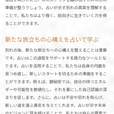
運命を占いで読み解き新しい道を切り開く方法
準備が整うでしょう。占いが示す別れの真実を理解する
占いで運命のヒントを得る
ことで、私たちはより強く、前向きに生きていく力を得
新しい道を進むための占いの指導
ることができます。
占いで見つける運命の選択肢
未来に向けた具体的な占いの利用法
新たな旅立ちの心構えを占いで学ぶ
運命の流れを占いで理解する
別れの後、新たな旅立ちへの心構えを整えることは重要
新しい挑戦への心構えを占いで学ぶ
です。占いはこの過程をサポートする強力なツールとな
占いを通じて過去の別れから学ぶ再生のヒント
ります。占いを活用することで、私たちは自身の内面を
過去の別れを振り返る占いの力
見つめ直し、新しいスタートを切るための準備をするこ
とができます。例えば、数秘術では、自分の持つエネル
占いが示す再生のステップ
ギーや可能性を数値化し、それを基にした自己認識の深
過去の経験を未来に活かす占いの方法
まりを促します。さらに、占いは不安や恐れを和らげ、
占いを通じて過去から学ぶ
新しい道を選ぶ勇気を与えてくれます。占いが示す未来
占いで過去の痛みを癒す方法
のビジョンに耳を傾けることで、私たちは自らの意思で