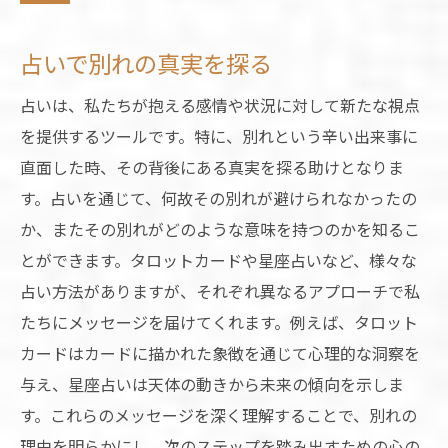
占いで現状を客観的に捉える
新たな出発の計画を占いで立てる
占いで別れの真実を探る
占いが示す再出発のサイン
占いは、私たちが抱える感情や状況に対して新たな視点
心の整理術としての占い活用法
を提供するツールです。特に、別れという辛い出来事に
占いを利用した心のデトックス
直面した時、その背後にある真実を探る助けとなりま
占いを通じて自分を再発見する
す。占いを通じて、何故その別れが避けられなかったの
別れの痛みを占いで癒し新しい未来を見つめる
か、またその別れがどのような意味を持つのかを知るこ
占いで感情を解放し癒す
とができます。タロットカードや星座占いなど、様々な
痛みを乗り越えるための占いの活用
占い方法がありますが、それぞれ異なるアプローチで私
未来への希望を占いで見つける
たちにメッセージを届けてくれます。例えば、タロット
占いが示す癒しのメッセージ
カードはカードに描かれた象徴を通じて心理的な洞察を
与え、星座占いは天体の動きから未来の傾向を示しま
心の痛みに寄り添う占いの力
す。これらのメッセージを深く理解することで、別れの
占いを通じて未来を描く
理由を明らかにし、次のステップを踏み出すための心の