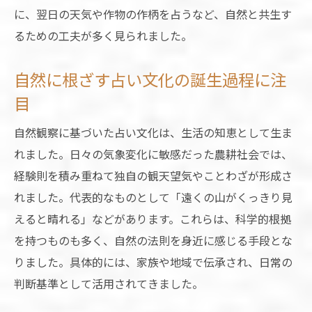
占いで天気を読む雲や風の観察法
に、翌日の天気や作物の作柄を占うなど、自然と共生す
自然の変化を捉える昔の占い技術
るための工夫が多く見られました。
雲と風から学ぶ天気占いのポイント
自然に根ざす占い文化の誕生過程に注
観天望気がもたらす自然のメッセージ
目
観天望気で読み解く占いと天気の知恵
観天望気一覧を活用した占いの楽しみ方
自然観察に基づいた占い文化は、生活の知恵として生ま
観天望気の例と占いの自然なつながり
れました。日々の気象変化に敏感だった農耕社会では、
経験則を積み重ねて独自の観天望気やことわざが形成さ
占いに学ぶ観天望気の科学的根拠
れました。代表的なものとして「遠くの山がくっきり見
観天望気ことわざ一覧意味で知る歴史
えると晴れる」などがあります。これらは、科学的根拠
歴史を彩る天気占いの知恵を現代へ
を持つものも多く、自然の法則を身近に感じる手段とな
歴史に根ざす天気占いの工夫を現代活用
りました。具体的には、家族や地域で伝承され、日常の
占いの知恵を活かす日常とアウトドア術
判断基準として活用されてきました。
歴史的な占いを現代生活に役立てる方法