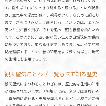
観天望気の多くは、科学的な原理に裏付けられていま
す。例えば「山がくっきり見えると晴れる」という現象
は、空気中の湿度が低く、視界がクリアなために起こり
ます。さらに「燕が低く飛ぶと雨」というのは、湿度が
高いと虫が低く飛び、それを追って燕も低空を飛ぶため
です。このように、占い的な言い伝えは自然現象の観察
に基づいており、単なる迷信ではありません。科学的根
拠を理解することで、昔の知恵をより深く納得し、現代
の生活にも応用できます。
観天望気ことわざ一覧意味で知る歴史
観天望気にまつわることわざには、歴史的な生活の知恵
が凝縮されています。「朝焼けは雨、夕焼けは晴れ」や
「雲が西に流れると天気が崩れる」など、地域ごとに伝
わる言葉からは、自然と共に生きた人々の経験が感じら