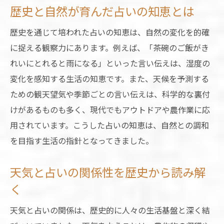
天気占いの伝統知識を今に活かす視点
歴史と自然が育んだ占いの知恵とは
天気と占いの歴史が今も生きる理由
歴史を通じて培われた占いの知恵は、自然の変化を的確
伝統的な占いが教える自然観察術
に捉える観察力にあります。例えば、「茶碗のご飯がき
占い視点で磨く自然観察の基本テクニック
れいにとれると雨になる」といった言い伝えは、湿度の
天気占いに役立つ自然観察のポイント
変化を感知する生活の知恵です。また、天候を予測する
ための観天望気や季節ごとの言い伝えは、科学的な裏付
伝統占いが示す自然の変化の見極め方
けがあるものも多く、現代でもアウトドアや農作業に応
占いに学ぶ自然観察力の高め方とは
用されています。こうした占いの知恵は、自然との調和
天気と占いが伝える観察術のコツ
を目指す生活の指針となってきました。
天気と占いの関係性を歴史から読み解
く
天気と占いの関係は、歴史的に人々の生活基盤と深く結