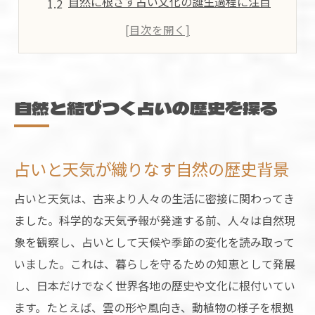
自然に根ざす占い文化の誕生過程に注目
歴史と自然が育んだ占いの知恵とは
天気と占いの関係性を歴史から読み解く
自然観察から始まる占いの起源を辿る
天気予報以前の占い知識とは何か
自然と結びつく占いの歴史を探る
天気予報以前に活躍した占いの方法
昔の人が実践した天気占いの知識とは
占いと天気が織りなす自然の歴史背景
占いで天気を読む伝統的手法の特徴
占いと天気は、古来より人々の生活に密接に関わってき
自然を活用した占いと天気の見極め方
ました。科学的な天気予報が発達する前、人々は自然現
歴史に残る天気占いの技術を解説
象を観察し、占いとして天候や季節の変化を読み取って
雲や風から読み解く昔の占い術
いました。これは、暮らしを守るための知恵として発展
雲の形で未来を占う伝統的な知恵
し、日本だけでなく世界各地の歴史や文化に根付いてい
風の流れが伝える占いの自然サイン
ます。たとえば、雲の形や風向き、動植物の様子を根拠