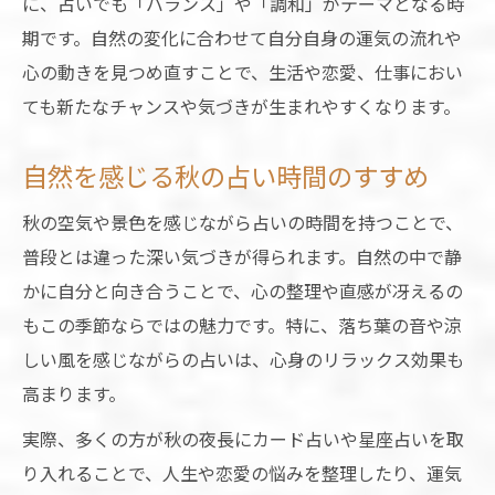
に、占いでも「バランス」や「調和」がテーマとなる時
秋らしさ感じる占いで心身リセット
期です。自然の変化に合わせて自分自身の運気の流れや
秋の占いで心身をリフレッシュするコツ
心の動きを見つめ直すことで、生活や恋愛、仕事におい
自然を感じる占いで自己浄化を促す
ても新たなチャンスや気づきが生まれやすくなります。
秋の夜長におすすめの占いリセット法
自然を感じる秋の占い時間のすすめ
自然の恵みと占いで心を整える習慣
秋の占いで新たな自分と出会う瞬間
秋の空気や景色を感じながら占いの時間を持つことで、
秋の変化を占いで前向きに乗り越える方法
普段とは違った深い気づきが得られます。自然の中で静
かに自分と向き合うことで、心の整理や直感が冴えるの
秋の変化に負けない占いの使い方
もこの季節ならではの魅力です。特に、落ち葉の音や涼
自然の移ろいと占いで気持ちを切替
しい風を感じながらの占いは、心身のリラックス効果も
占いで秋の不安を前向きに転換する
高まります。
秋の転機を占いでチャンスに変える
実際、多くの方が秋の夜長にカード占いや星座占いを取
自然の力と占いで新しい自分を発見
り入れることで、人生や恋愛の悩みを整理したり、運気
恋愛にも効く秋の占いと自然のつながり