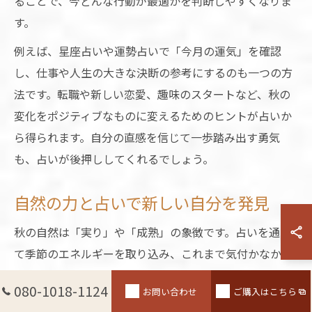
ることで、今どんな行動が最適かを判断しやすくなりま
す。
例えば、星座占いや運勢占いで「今月の運気」を確認
し、仕事や人生の大きな決断の参考にするのも一つの方
法です。転職や新しい恋愛、趣味のスタートなど、秋の
変化をポジティブなものに変えるためのヒントが占いか
ら得られます。自分の直感を信じて一歩踏み出す勇気
も、占いが後押ししてくれるでしょう。
自然の力と占いで新しい自分を発見
秋の自然は「実り」や「成熟」の象徴です。占いを通じ
て季節のエネルギーを取り込み、これまで気付かなかっ
た自分の一面や可能性を発見することができます。自然
080-1018-1124
お問い合わせ
ご購入はこちら
と一体となることで、心身のバランスも整いやすくなり