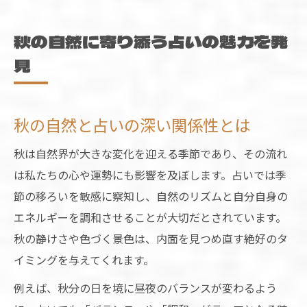
秋の空気と占いで心が整う理由
心と季節が調和する秋の占い活用法
秋の自然に寄り添う占いの魅力を発
秋の占いで心のバランスを保つ方法
見
自然のリズムに寄り添う占い活用術
秋に適した占いの選び方とポイント
秋の自然と占いの深い関係性とは
心を癒す秋の自然派占いアイデア
秋は自然界が大きな変化を迎える季節であり、その流れ
季節の変化と占いの調和の秘訣
は私たちの心や運勢にも影響を及ぼします。占いでは季
自然のリズムから導く秋の占い体験記
節の移ろいを敏感に察知し、自然のリズムと自分自身の
秋の自然と占いで気づく自分の変化
エネルギーを調和させることが大切だとされています。
自然に学ぶ秋の占い体験の魅力
秋の静けさや色づく景色は、内面を見つめ直す絶好のタ
秋の空気感を活かした占いの実例
イミングを与えてくれます。
占いを通じた秋の自己発見ストーリー
例えば、秋分の日を境に昼夜のバランスが変わるよう
自然との対話を楽しむ秋の占い体験