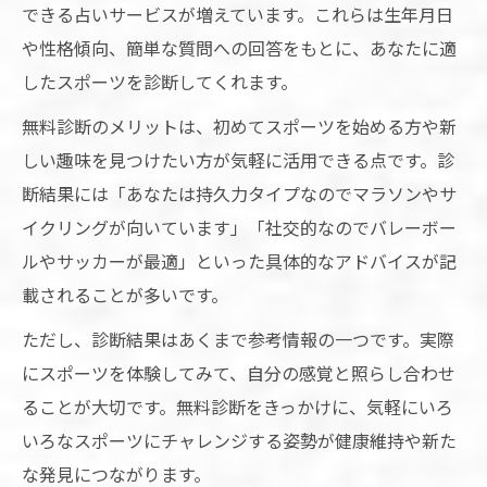
すコツ
できる占いサービスが増えています。これらは生年月日
や性格傾向、簡単な質問への回答をもとに、あなたに適
スポーツ占い無料で分かる健康タイプ別運
したスポーツを診断してくれます。
動法
デイリー占いを活かした健康習慣の作り方
無料診断のメリットは、初めてスポーツを始める方や新
しい趣味を見つけたい方が気軽に活用できる点です。診
占いで選ぶスポーツがもたらす心身への効
断結果には「あなたは持久力タイプなのでマラソンやサ
果
イクリングが向いています」「社交的なのでバレーボー
日刊占いを参考にした健康管理の新提案
ルやサッカーが最適」といった具体的なアドバイスが記
個性を活かすスポーツ占い最新事情
載されることが多いです。
占いが導く自分の個性を伸ばすスポーツ選
ただし、診断結果はあくまで参考情報の一つです。実際
び方
にスポーツを体験してみて、自分の感覚と照らし合わせ
スポーツ占い無料サービスの進化と注目ポ
ることが大切です。無料診断をきっかけに、気軽にいろ
イント
いろなスポーツにチャレンジする姿勢が健康維持や新た
向いてるスポーツ占い診断の最新トレンド
な発見につながります。
情報