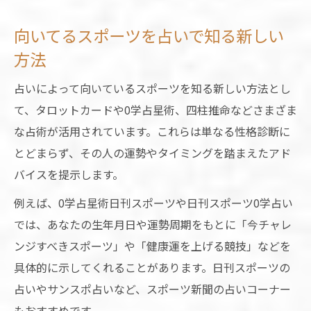
子供向けスポーツ占い診断の人気の理由と
向いてるスポーツを占いで知る新しい
は
方法
スポーツ占いを活用した自己発見のヒント
占いによって向いているスポーツを知る新しい方法とし
気になるスポーツ占いを体験してみよう
て、タロットカードや0学占星術、四柱推命などさまざま
スポーツ占い無料で気軽に体験する方法と
な占術が活用されています。これらは単なる性格診断に
流れ
とどまらず、その人の運勢やタイミングを踏まえたアド
占いで分かるあなたに合うスポーツ診断の
バイスを提示します。
魅力
例えば、0学占星術日刊スポーツや日刊スポーツ0学占い
向いてるスポーツ診断メーカー活用のコツ
では、あなたの生年月日や運勢周期をもとに「今チャレ
体験者が語るスポーツ占いのリアルな感想
ンジすべきスポーツ」や「健康運を上げる競技」などを
子供も楽しめるスポーツ占い診断の体験談
具体的に示してくれることがあります。日刊スポーツの
占いやサンスポ占いなど、スポーツ新聞の占いコーナー
もおすすめです。