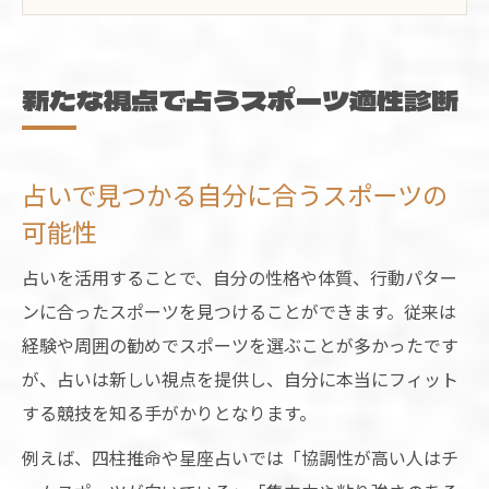
ト
向いてるスポーツを占いで知る新しい方法
スポーツ適性を占いでチェックするメリッ
新たな視点で占うスポーツ適性診断
ト
子供の向いてるスポーツも占いで分かる理
由
占いで見つかる自分に合うスポーツの
スポーツ選びに悩むなら占いが手助け
可能性
占いで解決するスポーツ選びの悩みと実例
占いを活用することで、自分の性格や体質、行動パター
紹介
ンに合ったスポーツを見つけることができます。従来は
スポーツ占い無料サービスの活用術を知ろ
経験や周囲の勧めでスポーツを選ぶことが多かったです
う
が、占いは新しい視点を提供し、自分に本当にフィット
占いが導くあなた向きのスポーツ診断体験
する競技を知る手がかりとなります。
談
例えば、四柱推命や星座占いでは「協調性が高い人はチ
デイリー占いでスポーツを選ぶ新しい習慣