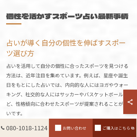
個性を活かすスポーツ占い最新事情
占いが導く自分の個性を伸ばすスポー
ツ選び方
占いを活用して自分の個性に合ったスポーツを見つける
方法は、近年注目を集めています。例えば、星座や誕生
日をもとにした占いでは、内向的な人にはヨガやウォー
キング、社交的な人にはサッカーやバスケットボールな
ど、性格傾向に合わせたスポーツが提案されることが多
いです。
このアプローチは、無理なく楽しく続けるためのヒント
080-1018-1124
お問い合わせ
ご購入はこちら
となり、健康維持にも自然とつながります。実際に「自