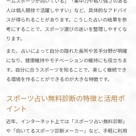
ームスポーツが向いている」「集中力や粘り強さのある
向いてるスポーツ診断メーカーの使い方ガ
人は個人競技で活躍しやすい」など、具体的なアドバイ
イド
スが得られることがあります。こうした占いの結果を参
自分に向いているスポーツは占いで分かる？
考にすることで、スポーツ選びの迷いを整理しやすくな
占いが教える自分に合うスポーツの選び方
ります。
スポーツ占いを活用した実践的な診断の流
また、占いによって自分の隠れた長所や苦手分野が明確
れ
になり、健康維持やモチベーションの維持にも役立ちま
向いてるスポーツ占いの信頼性と口コミ解
す。自分に合うスポーツを知ることで、楽しく継続でき
説
る環境を作ることができるのが大きな特徴です。
子供におすすめのスポーツ占い診断とは
スポーツ占い無料診断の特徴と活用ポ
スポーツ占い無料診断のメリットを徹底分
イント
析
健康維持へ導く占い活用のヒント
近年、インターネット上では「スポーツ占い無料診断」
占いとスポーツで無理なく健康維持を目指
や「向いてるスポーツ診断メーカー」など、手軽に利用