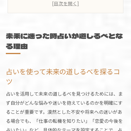
占いが将来の選択に役立つ理由とは
道しるべとなる占いの本質的な価値とは
迷いを晴らす占いの信頼できる見極め方
人生の分岐点で占いを活かす実践術
未来に迷った時占いが道しるべとな
人生の転機に占いが示す新たな気づき方
る理由
占いを用いた将来決断の実践的アプローチ
分岐点で悩んだ時の占い活用実例を解説
占いを使って未来の道しるべを探るコ
道しるべとしての占いの選び方と活かし方
ツ
占いを自分の人生に活かす具体的な流れ
占いを活用して未来の道しるべを見つけるためには、ま
不安な将来を占いで明るく照らすコツ
ず自分がどんな悩みや迷いを抱えているのかを明確にす
占いで将来の不安を軽減する具体的方法
ることが重要です。漠然とした不安や将来への迷いがあ
未来への希望を占いから見つける思考法
る場合でも、「仕事の転機を知りたい」「恋愛の今後を
不安な時に活躍する占いの活用タイミング
占いたい」など、具体的なテーマを設定することで、占