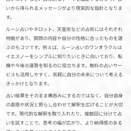
道しるべとなる占い結果の受け止め方
いから得られるメッセージがより現実的な指針となりま
占いを前向きな未来のヒントに変える術
す。
占いを通じた自分らしい選択の見つけ方
ルーン占いやタロット、天星術などの占術にはそれぞれ
占いを参考に自分らしい選択を導く方法
特徴があり、質問の内容や自分の性格に合ったものを選
自分の価値観に合う占いの活用法解説
ぶのもコツです。例えば、ルーン占いのワンオラクルは
占いから得られる選択肢の広げ方のコツ
イエスノーをシンプルに知りたいときに向いており、転
機や今後の運勢を知るのに役立ちます。無料の占いサー
将来を切り開く占いの上手な取り入れ方
ビスも活用しやすく、気軽に自分の未来について考える
道しるべとなる占いのアドバイス活用術
きっかけとなります。
道しるべが欲しいならルーン占いも有効
占い結果をそのまま鵜呑みにするのではなく、自分自身
ルーン占いで未来の道しるべを得る方法
の直感や状況と照らし合わせて解釈を広げることが大切
無料のルーン占い活用ポイントと注意点
です。現代的な解釈を取り入れたり、複数回に分けて占
ルーン占いで人生の決断に自信を持つコツ
いを試すことで、思考の幅が広がり、より納得感のある
仕事や将来に強いルーン占いの魅力解説