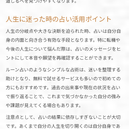
道しるべを見つけやすくなります。
当たると評判のルーン占いの体験談紹介
無料で始める占いが未来に与える影響
人生に迷った時の占い活用ポイント
無料占いで未来のヒントを掴むための工夫
人生の分岐点や大きな決断を迫られた時、占いは自分自
無料占いを賢く使う際の注意点を解説
身の内面と向き合う有効な手段となります。特に転機や
占いが人生の分岐点に与える影響とは何か
今後の人生について悩んだ際は、占いのメッセージをヒ
無料占いが将来の道しるべになる理由
ントにして本音や願望を再確認することができます。
無料占いで信頼できる情報を得る方法
ルーン占いのようなシンプルな占術は、迷いを整理する
助けとなり、無料で試せるサービスも多いので初めての
方にもおすすめです。過去の出来事や現在の状況を占い
で振り返ることで、これまで気づかなかった自分の強み
や課題が見えてくる場合もあります。
注意点として、占いの結果に依存しすぎないことが大切
です。あくまで自分の人生を切り開くのは自分自身であ