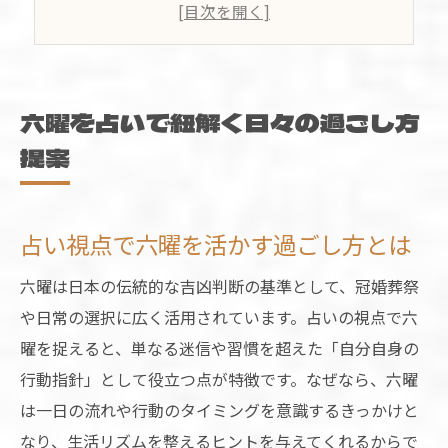
吉日を占いで見極める日々のヒント
六曜カレンダーと占いの活用法を解説
六曜と占いを意識した行動のすすめ
運勢と六曜の関係を知り取る吉凶判断
六曜を占いで紐解く日々の過ごし方
占いで運勢と六曜のつながりを解説
提案
六曜と吉凶の判断ポイントを占い目線で
占いと六曜が導く日取りの選び方
占い視点で六曜を活かす過ごし方とは
吉日・凶日を見極める占いの知恵
六曜は日本の伝統的な吉凶判断の基準として、冠婚葬祭
六曜の意味を占いで深掘りする方法
や日常の選択に広く活用されています。占いの視点で六
六曜を意識した現代生活のコツを紹介
曜を捉えると、単なる迷信や習慣を超えた「自分自身の
占いと六曜を現代生活に取り入れる方法
行動指針」として役立つ点が特徴です。なぜなら、六曜
六曜カレンダーで日常を豊かにするコツ
は一日の流れや行動のタイミングを意識するきっかけと
占い的視点で六曜を活かす暮らし方
なり、生活リズムを整えるヒントを与えてくれるからで