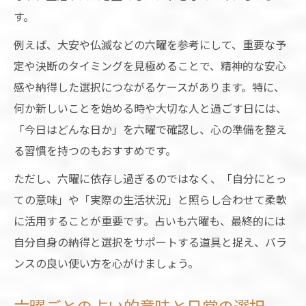
六曜の意味を知って生活に活かそう
す。
現代人に合う六曜活用アイデア集
例えば、大安や仏滅などの六曜を参考にして、重要な予
日常で活かす占い的六曜カレンダー活用術
定や決断のタイミングを見極めることで、精神的な安心
六曜カレンダーと占いの使い方ガイド
感や納得した選択につながるケースがあります。特に、
占いを活用した六曜カレンダーの選び方
何か新しいことを始める時や大切な人と過ごす日には、
六曜の吉凶を占いで読み解き日程に反映
「今日はどんな日か」を六曜で確認し、心の準備を整え
る習慣を持つのもおすすめです。
日常の予定を占いと六曜で管理する方法
六曜を占いと組み合わせた行事計画術
ただし、六曜に依存し過ぎるのではなく、「自分にとっ
ての意味」や「実際の生活状況」と照らし合わせて柔軟
六曜が持つ意味と暮らしへの影響を探究
に活用することが重要です。占いも六曜も、最終的には
占い視点で六曜の意味と影響を解説
自分自身の納得と選択をサポートする道具と捉え、バラ
六曜が暮らしに与える占い的な作用
ンスの良い使い方を心がけましょう。
日常生活で感じる六曜と占いの影響
六曜の意味を占いで考える重要性