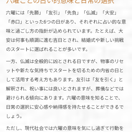
六曜ごとの占い的意味と日常の選択
占いを通じて六曜の暮らし方を知る
六曜には「先勝」「友引」「先負」「仏滅」「大安」
六曜を気にする人の理由と賢い付き合い方
「赤口」といった6つの日があり、それぞれに占い的な意
占いと六曜を気にする理由を読み解く
味と過ごし方の指針が込められています。たとえば、大
六曜を意識する人の心理と占いの関係
安は何事も順調に進む吉日とされ、結婚式や新しい挑戦
占いから見る六曜を気にするメリット
のスタートに選ばれることが多いです。
六曜と賢く付き合う占い的アドバイス
一方、仏滅は全般的に凶とされる日ですが、物事のリセ
六曜を気にする割合と日常での活かし方
ットや新たな気持ちでスタートを切るための内省の日と
して活用する考え方もあります。友引は「友を引く」と
解釈され、祝い事には良いとされますが、葬儀などでは
避けられる傾向にあります。六曜の意味を知ることで、
日常の選択に安心感や納得感を持たせることができるで
しょう。
ただし、現代社会では六曜の意味を気にし過ぎて行動を