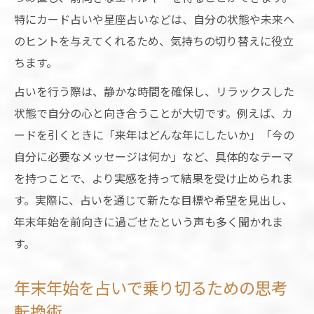
術
特にカード占いや星座占いなどは、自分の状態や未来へ
占いを活かした年始の開運行動アイデア集
のヒントを与えてくれるため、気持ちの切り替えに役立
運気アップに役立つ新年の占い実践ポイン
ちます。
ト
占いを行う際は、静かな時間を確保し、リラックスした
占いを活用する年末年始の開運習慣
状態で自分の心と向き合うことが大切です。例えば、カ
年末年始の開運習慣に占いを取り入れる利
ードを引くときに「来年はどんな年にしたいか」「今の
点
自分に必要なメッセージは何か」など、具体的なテーマ
占いと風水を組み合わせる年末年始の過ご
を持つことで、より実感を持って結果を受け止められま
し方
す。実際に、占いを通じて新たな目標や希望を見出し、
年末年始を前向きに過ごせたという声も多く聞かれま
運気を高めるための占い活用ルーティン例
す。
占いを活かす年末年始の縁起の良い過ごし
方
年末年始を占いで乗り切るための思考
年末年始の開運にはどんな占いが効果的か
転換術