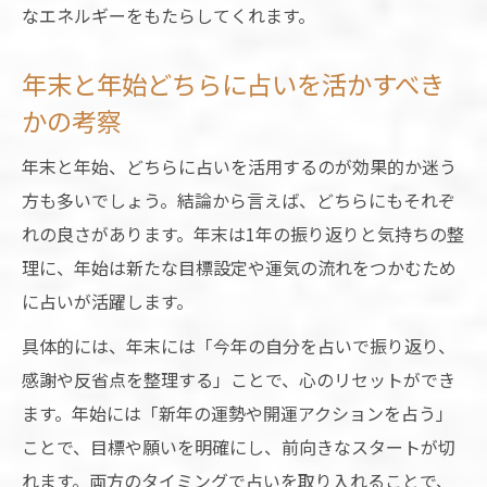
ト
なエネルギーをもたらしてくれます。
年末年始に実践したいスピリチュアル占い
年末と年始どちらに占いを活かすべき
活用
かの考察
占いで幸運な新年を引き寄せる意識の持ち
方
年末と年始、どちらに占いを活用するのが効果的か迷う
方も多いでしょう。結論から言えば、どちらにもそれぞ
れの良さがあります。年末は1年の振り返りと気持ちの整
理に、年始は新たな目標設定や運気の流れをつかむため
に占いが活躍します。
具体的には、年末には「今年の自分を占いで振り返り、
感謝や反省点を整理する」ことで、心のリセットができ
ます。年始には「新年の運勢や開運アクションを占う」
ことで、目標や願いを明確にし、前向きなスタートが切
れます。両方のタイミングで占いを取り入れることで、