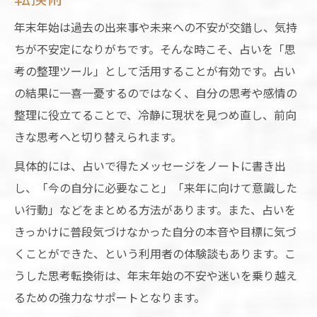
運気アップを目指すなら年末年始の占い活用法
年末年始は過去の出来事や未来への不安が交錯し、気持
年末年始の運気アップに役立つ占いの使い
ちが不安定になりがちです。そんな時こそ、占いを「思
方
考の整理ツール」として活用することが有効です。占い
占いを味方にする年末年始のポジティブ思
の結果に一喜一憂するのではなく、自分の思考や感情の
考術
整理に役立てることで、冷静に現状を見つめ直し、前向
年末年始の運気を底上げするおすすめ占い
きな思考へと切り替えられます。
習慣
具体的には、占いで得たメッセージをノートに書き出
運気アップを叶える年末年始占い実践の極
し、「今の自分に必要なこと」「来年に向けて意識した
意
い行動」などをまとめる方法があります。また、占いを
占いで年末年始の運気変化に備えるコツ
きっかけに普段気づけなかった自分の本音や目標に気づ
年末年始のモチベーション維持に占いが役立つ
くことができた、という利用者の体験談もあります。こ
理由
うした思考転換術は、年末年始の不安や迷いを乗り越え
占いで年末年始のやる気を保つポイント解
るための強力なサポートとなります。
説