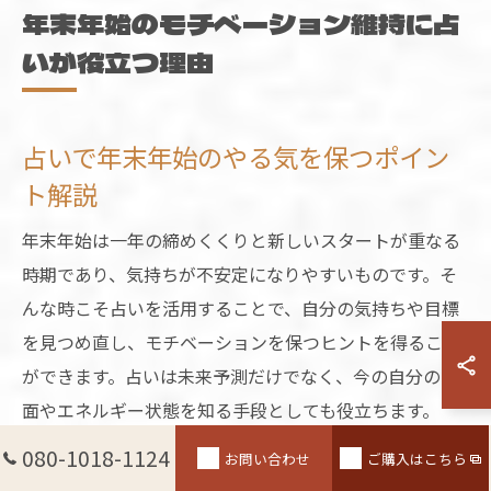
年末年始のモチベーション維持に占
いが役立つ理由
占いで年末年始のやる気を保つポイン
ト解説
年末年始は一年の締めくくりと新しいスタートが重なる
時期であり、気持ちが不安定になりやすいものです。そ
んな時こそ占いを活用することで、自分の気持ちや目標
を見つめ直し、モチベーションを保つヒントを得ること
ができます。占いは未来予測だけでなく、今の自分の内
面やエネルギー状態を知る手段としても役立ちます。
例えば、年末にタロットやオラクルカードで一年を振り
080-1018-1124
お問い合わせ
ご購入はこちら
返り、どんな出来事が自分に影響を与えたのかを確認す