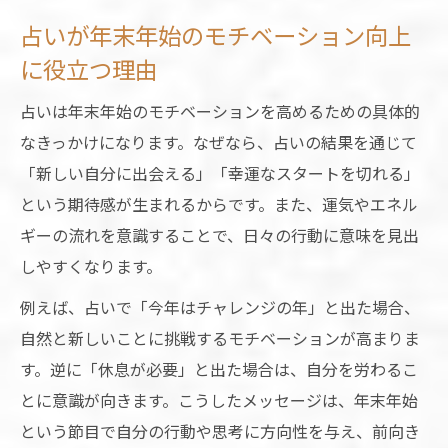
年末年始のモチベーション維持に効く占い
占いが年末年始のモチベーション向上
法
に役立つ理由
占い結果をモチベーションアップに活かす
占いは年末年始のモチベーションを高めるための具体的
方法
なきっかけになります。なぜなら、占いの結果を通じて
年末年始の不安を占いで前向き思考に変え
「新しい自分に出会える」「幸運なスタートを切れる」
る
という期待感が生まれるからです。また、運気やエネル
占いがやる気低下の年末年始に与える影響
ギーの流れを意識することで、日々の行動に意味を見出
とは
しやすくなります。
幸運な新年へ導くスピリチュアルな過ごし方
例えば、占いで「今年はチャレンジの年」と出た場合、
占いでスピリチュアルな新年を迎える心得
自然と新しいことに挑戦するモチベーションが高まりま
年末年始のスピリチュアル的な運気アップ
す。逆に「休息が必要」と出た場合は、自分を労わるこ
習慣
とに意識が向きます。こうしたメッセージは、年末年始
占いと瞑想で心整う年始の過ごし方ポイン
という節目で自分の行動や思考に方向性を与え、前向き