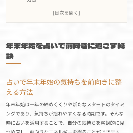
年末年始を占いで乗り切るための思考転換
術
占いが年末年始のモチベーション向上に役
立つ理由
年末年始を占いで前向きに過ごす秘
年末と年始どちらに占いを活かすべきかの
訣
考察
年末年始を占いで前向きに過ごすコツと実
践例
占いで年末年始の気持ちを前向きに整
新年に運気を引き寄せる行動と占い術
える方法
新年に運気を呼ぶ占い活用とおすすめ行動
年末年始は一年の締めくくりや新たなスタートのタイミ
占いとスピリチュアルで始める新年の運気
ングであり、気持ちが揺れやすくなる時期です。そんな
アップ
時に占いを活用することで、自分の気持ちを客観的に見
年末年始ならではの運気を引き寄せる占い
つめ直し、前向きなエネルギーを得ることができます。