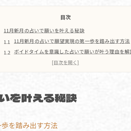
目次
11月新月の占いで願いを叶える秘訣
11月新月の占いで願望実現の第一歩を踏み出す方法
ボイドタイムを意識した占いで願いが叶う理由を解
占いと新月の関係性から運気上昇を目指すポイント
新月占いのタイミングを見極める秘訣と注意点
占いを活用した11月新月の願い事の書き方と実践例
願いを叶える秘訣
新月エネルギー活用法を占い視点で解説
新月エネルギーを引き出す占いの基本と実践ポイン
占いで知るボイドタイムの過ごし方と活用のコツ
一歩を踏み出す方法
2026年エネルギー活用法を占いで探る