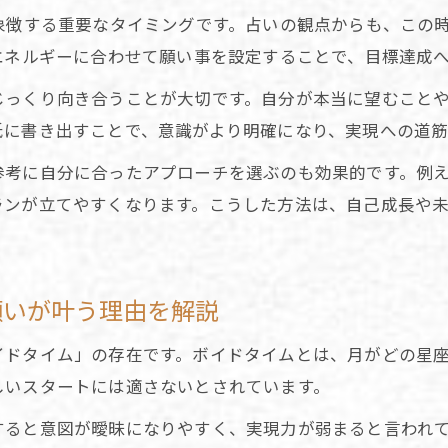
生きづらいと感じた時の占い的アドバイス
象徴する重要なタイミングです。占いの観点からも、この
11月新月ならではの占い儀式とパワーチャージ方法
エネルギーに合わせて願い事を設定することで、目標達成
始まりの11月新月に自分と向き合う占い術
じっくり向き合うことが大切です。自分が本当に望むこと
11月新月の占いで自己内省するためのステップ解説
紙に書き出すことで、意識がより明確になり、実現への道筋
占いで見直す人間関係と感情の浄化アプローチ
参考に自分に合ったアプローチを選ぶのも効果的です。例
新月占いで新たな目標設定とスタートのコツを学ぶ
ランが立てやすくなります。こうした方法は、自己成長や
2026年の自分を知る占い活用術
ボイドタイムに行う占いで心をリセットする方法
願いが叶う理由を解説
占いを通じて新月パワーを日常に活かす
11月新月占いで日常生活にパワーを取り入れるコツ
イドタイム」の存在です。ボイドタイムとは、月がどの星
占いで生活リズムを整える方法
しいスタートには適さないとされています。
願いが叶いやすくなる占い活用のポイント解説
ると意図が曖昧になりやすく、実現力が弱まると言われて