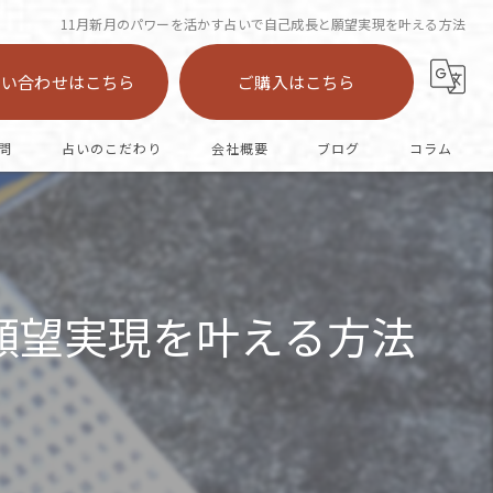
11月新月のパワーを活かす占いで自己成長と願望実現を叶える方法
問い合わせはこちら
ご購入はこちら
問
占いのこだわり
会社概要
ブログ
コラム
陣中占い
恋愛
願望実現を叶える方法
カード
オラクル
仕事