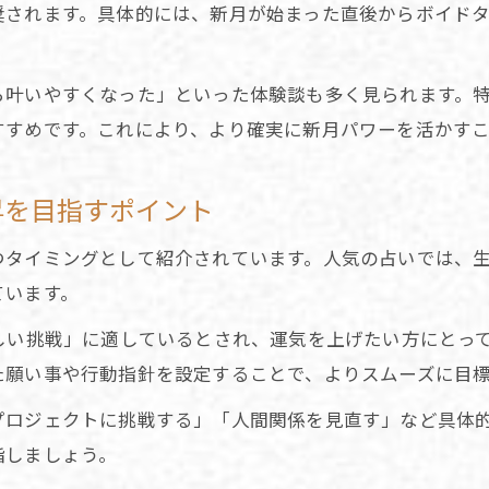
SNSやレビューを参考にした占い体験談の選び方
奨されます。具体的には、新月が始まった直後からボイド
満月とのサイクルを生かす占い的ルーティンの築き
11月新月の占いで運気アップする方法とは
ら叶いやすくなった」といった体験談も多く見られます。
占いで読み解く11月新月の運気アップ実践法
すすめです。これにより、より確実に新月パワーを活かす
新月占いとボイドタイムの関係性を徹底解説
決断の年に強い占いの使い方
昇を目指すポイント
満月とのバランスを考えた開運占いアクション
つタイミングとして紹介されています。人気の占いでは、
新月占いを活かす日常の小さな工夫とヒント
ています。
占う決断と自己成長のヒント
しい挑戦」に適しているとされ、運気を上げたい方にとっ
診断で自分に合う占いアプローチを知る
た願い事や行動指針を設定することで、よりスムーズに目
決断の年に活きる占い別アドバイス
プロジェクトに挑戦する」「人間関係を見直す」など具体
11月新月に適した自己成長の占い的ヒント集
指しましょう。
占いで生きづらさを和らげる新月活用法