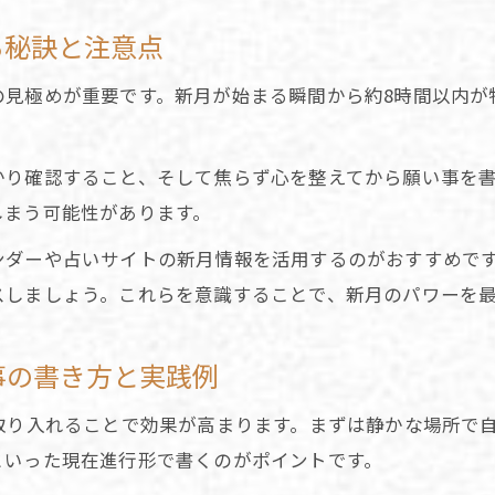
2026年運気の流れを占いでつかむ
る秘訣と注意点
の見極めが重要です。新月が始まる瞬間から約8時間以内が
。
かり確認すること、そして焦らず心を整えてから願い事を
しまう可能性があります。
ンダーや占いサイトの新月情報を活用するのがおすすめで
スしましょう。これらを意識することで、新月のパワーを
事の書き方と実践例
取り入れることで効果が高まります。まずは静かな場所で
といった現在進行形で書くのがポイントです。