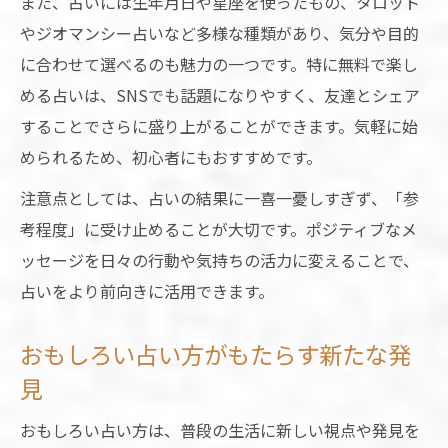
世界の占いで話題のジオマンシーの魅力発
また、占いには生年月日や星座を使ったもの、タロット
見
やジオマンシー占いなど多様な種類があり、気分や目的
に合わせて選べるのも魅力の一つです。特に無料で楽し
ジオマンシー占いに学ぶ面白い占い方のコ
める占いは、SNSでも話題になりやすく、友達とシェア
ツ
することでさらに盛り上がることができます。気軽に始
占いの世界観を広げるユニークな方法を解
められるため、初心者にもおすすめです。
説
注意点としては、占いの結果に一喜一憂しすぎず、「参
海外ならではの珍しい占い体験の楽しみ方
考程度」に受け止めることが大切です。ポジティブなメ
ジオマンシーなど世界の占い種類を比較紹
ッセージを日々の行動や気持ちの活力に変えることで、
介
占いをより前向きに活用できます。
誕生日で盛り上がるおもしろ占いネタ集
占いと誕生日で楽しむ面白いネタの活用術
おもしろい占い方がもたらす新たな発
おもしろ占い生年月日ネタで盛り上がる方
見
法
おもしろい占い方は、普段の生活に新しい視点や発見を
誕生日占いが話題になる理由とその魅力