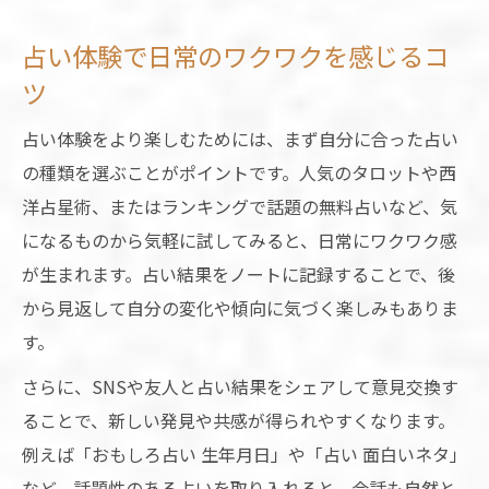
例
占い体験で日常のワクワクを感じるコ
SNSで盛り上がるおもしろ占い体験の魅力
ツ
ユニークな占いがSNSで人気になる理由と
は
占い体験をより楽しむためには、まず自分に合った占い
の種類を選ぶことがポイントです。人気のタロットや西
洋占星術、またはランキングで話題の無料占いなど、気
になるものから気軽に試してみると、日常にワクワク感
が生まれます。占い結果をノートに記録することで、後
から見返して自分の変化や傾向に気づく楽しみもありま
す。
さらに、SNSや友人と占い結果をシェアして意見交換す
ることで、新しい発見や共感が得られやすくなります。
例えば「おもしろ占い 生年月日」や「占い 面白いネタ」
など、話題性のある占いを取り入れると、会話も自然と