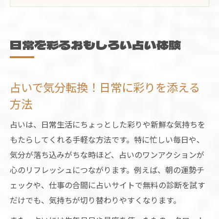
友達と楽しむ占いネタの選び方と魅力
占いが毎日を楽しくする理由とは
無料で楽しめる珍しい占い特集
日常を彩るおもしろい占い体験
無料占いで珍しい体験を手軽に楽しむ方法
おもしろい占い方を無料で試すコツを徹底
占いで気分転換！日常に彩りを添える
解説
方法
占いで話題の面白いネタが無料で楽しめる
理由
占いは、日常生活にちょっとした彩りや新鮮な気持ちを
珍しい占いに無料でチャレンジする楽しみ
もたらしてくれる手軽な方法です。特に忙しい毎日や、
方
気分が落ち込みがちな時ほど、占いのワンアクションが
心のリフレッシュにつながります。例えば、朝の運勢チ
占いのバリエーションを無料で広げるポイ
ェックや、仕事の合間に占いサイトで無料の診断を試す
ント
だけでも、気持ちが切り替わりやすくなります。
ジオマンシーなど世界の占い方法を探究