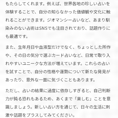
もたらしてくれます。例えば、世界各地の珍しい占いを
友達とシェアできる誕生日占いの選び方
体験することで、自分の知らなかった価値観や文化に触
占いで誕生日の新たな発見を体験しよう
れることができます。ジオマンシー占いなど、あまり馴
ランキングで知る人気の占い種類一覧
染みのない占術はSNSでも注目されており、話題作りに
占い種類ランキングで人気の傾向を探る
も最適です。
話題の面白い占い種類一覧を徹底紹介
また、生年月日や血液型だけでなく、ちょっとした所作
占いランキングで注目されるおもしろさの
や、その日の気分で選ぶカード占いなど、日常で取り入
秘密
れやすいユニークな方法が増えています。これらの占い
トレンド占い種類一覧から選ぶ楽しみ方
を試すことで、自分の性格や運勢について新たな発見が
占い種類ランキングが教える選び方のコツ
あったり、意外な一面に気づくこともあります。
SNS映えするユニークな占いの楽しみ方
ただし、占いの結果に過度に依存しすぎると、自己判断
SNSで話題の面白い占い方を楽しむコツ
力が鈍る恐れもあるため、あくまで「楽しむ」ことを意
占い体験をSNS映えさせるユニークな方法
識しましょう。新しい占い方を通じて、日々の生活に刺
激や話題をプラスしてみてください。
シェアしたくなる占いネタの選び方と実践