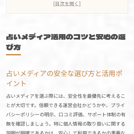
本当に当たる占いを見抜く判断基準とは
Cocoloni占い館など信頼できる特徴解説
占いサイトを比較する時の注意点まとめ
占いメディアで安心して相談する方法
占いメディア活用のコツと安心の選
無料占いを楽しく体験する方法まとめ
び方
無料占いで運勢を手軽に楽しむコツ紹介
Web占い無料サービスの選び方と注意点
占いメディアの安全な選び方と活用ポ
完全無料の当たる占いを体験する流れ
イント
占いメディアの無料体験を最大限活用
星ひとみ監修占いを無料で楽しむ方法
占いメディアを選ぶ際には、安全性を最優先に考えるこ
とが大切です。信頼できる運営会社かどうかや、プライ
人気の占いメディアで運勢チェックを満喫
バシーポリシーの明示、口コミ評価、サポート体制の有
人気占いメディアで毎日の運勢を確認
無を確認しましょう。特に個人情報の取り扱いに関する
話題のWeb占い無料診断を使いこなす
説明が明確であるかは、安心して利用できるかの重要な