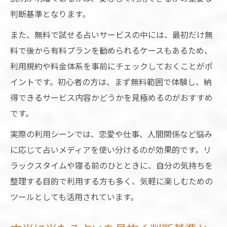
Cocoloni占い館ログイン活用のヒント
判断基準となります。
当たる占いサイト無料サービスの楽しみ方
また、無料で試せる占いサービスの中には、最初だけ無
星ひとみ占いの魅力と体験談を紹介
料で後から有料プランを勧められるケースもあるため、
本当に当たる占い探しに役立つポイント
利用規約や料金体系を事前にチェックしておくことがポ
当たる占いの特徴と口コミ活用ポイント
イントです。初心者の方は、まず無料範囲で体験し、納
完全無料の占いサイトで実力を見極める方
得できるサービス内容かどうかを見極めるのがおすすめ
法
です。
Cocoloni占いの信憑性をチェックしよう
実際の利用シーンでは、恋愛や仕事、人間関係など悩み
占いメディアで当たる占い師を選ぶコツ
に応じて占いメディアを使い分けるのが効果的です。リ
Web占い無料体験で信頼度を確かめる手順
ラックスタイムや寝る前のひとときに、自分の気持ちを
恋愛運を知りたい人向け占い活用術
整理する目的で利用する方も多く、気軽に楽しむための
ツールとしても活用されています。
恋愛運に強い占いメディアの選び方解説
本当に当たる恋愛占い無料診断の使い方