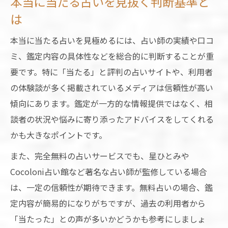
本当に当たる占いを見抜く判断基準と
片想いの気持ちを占いで知るコツまとめ
は
星ひとみ監修の恋愛占い体験方法紹介
本当に当たる占いを見極めるには、占い師の実績や口コ
占いサイトで恋愛運を高める実践テクニッ
ミ、鑑定内容の具体性などを総合的に判断することが重
ク
要です。特に「当たる」と評判の占いサイトや、利用者
深夜にも使える安心の占いサービス紹介
の体験談が多く掲載されているメディアは信頼性が高い
深夜でも安心して使える占いメディア特集
傾向にあります。鑑定が一方的な情報提供ではなく、相
Web占い無料利用で夜間もリラックス体験
談者の状況や悩みに寄り添ったアドバイスをしてくれる
Cocoloni占い館ログイン時の安心ポイント
かも大きなポイントです。
安全な占いサービスの深夜活用方法
また、完全無料の占いサービスでも、星ひとみや
当たる占いサイト無料版で夜も楽しむコツ
Cocoloni占い館など著名な占い師が監修している場合
は、一定の信頼性が期待できます。無料占いの場合、鑑
定内容が簡易的になりがちですが、過去の利用者から
「当たった」との声が多いかどうかも参考にしましょ