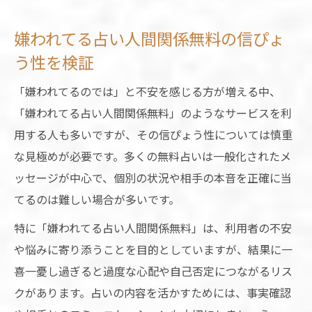
占いで人間関係どうなるか前向きに考える
占いの活用法で自信と安心を手に入れる
嫌われてる占い人間関係無料の信ぴょ
占い人間関係無料を活用した自己肯定感の
う性を検証
高め方
「嫌われてるのでは」と不安を感じる方が増える中、
占いが心の安定と人間関係の自信を与える
「嫌われてる占い人間関係無料」のようなサービスを利
理由
用する人も多いですが、その信ぴょう性については慎重
無料占い仕事人間関係の結果を日常に生か
な見極めが必要です。多くの無料占いは一般化されたメ
す方法
ッセージが中心で、個別の状況や相手の本音を正確に当
占い人間関係聞き方が自信回復のカギにな
てるのは難しい場合が多いです。
る
特に「嫌われてる占い人間関係無料」は、利用者の不安
占いで今後の人間関係を安心して築くコツ
や悩みに寄り添うことを目的としていますが、結果に一
喜一憂し過ぎると過度な心配や自己否定につながるリス
クがあります。占いの内容を活かすためには、事実確認