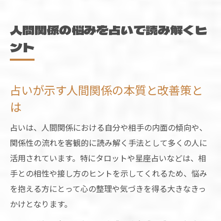
占いでわかる人間関係がうまくいかない特
徴
人間関係の悩みを占いで読み解くヒ
占いを信じてしまう現象と人間関係への影
ント
響
職場や友人関係も占いがサポートする理由
占いが示す人間関係の本質と改善策と
職場人間関係占い完全無料でわかる相性の
ヒント
は
占いで人間関係仕事の悩みを前向きに変え
占いは、人間関係における自分や相手の内面の傾向や、
る方法
関係性の流れを客観的に読み解く手法として多くの人に
人間関係占いの聞き方が信頼を深めるポイ
活用されています。特にタロットや星座占いなどは、相
ント
手との相性や接し方のヒントを示してくれるため、悩み
占いがサポートする友人関係改善のアプロ
を抱える方にとって心の整理や気づきを得る大きなきっ
ーチ
かけとなります。
無料占いで職場の人間関係を円滑にするコ