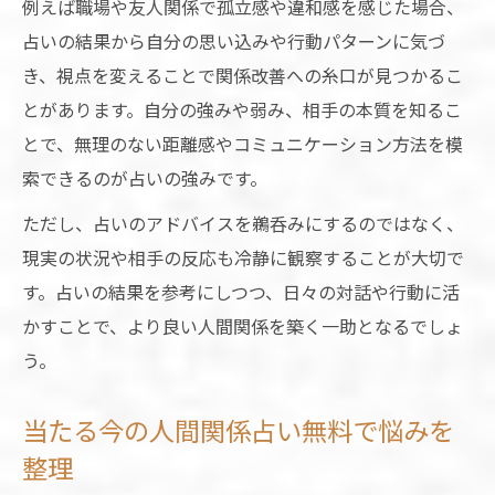
例えば職場や友人関係で孤立感や違和感を感じた場合、
ツ
占いの結果から自分の思い込みや行動パターンに気づ
未来の人間関係は占いでどう変わる？
き、視点を変えることで関係改善への糸口が見つかるこ
これからの人間関係占いで未来の繋がりを
とがあります。自分の強みや弱み、相手の本質を知るこ
予測
とで、無理のない距離感やコミュニケーション方法を模
今後の人間関係無料占いが与える安心感
索できるのが占いの強みです。
占いで未来の人間関係が好転するきっかけ
ただし、占いのアドバイスを鵜呑みにするのではなく、
占い人間関係2026がもたらす新しい出会い
現実の状況や相手の反応も冷静に観察することが大切で
す。占いの結果を参考にしつつ、日々の対話や行動に活
占い人間関係2026で予測する関係の変化
かすことで、より良い人間関係を築く一助となるでしょ
うまくいかない時こそ占いで見直す関係性
う。
人間関係がうまくいかない人の特徴と占い
の活用法
当たる今の人間関係占い無料で悩みを
占い人間関係タロットで現状を客観視する
整理
方法