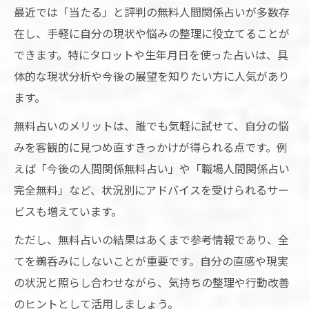
最近では「当たる」と評判の無料人間関係占いが多数存
嫌われてる占い人間関係が示す改善ポイン
在し、手軽に自分の現状や悩みの整理に役立てることが
ト
できます。特にタロットや生年月日を使った占いは、具
占いを信じてしまう心理現象と対処のヒン
体的な現状分析や今後の展望を知りたい方に人気があり
ト
ます。
占い無料タロット人間関係で気持ちを整理
無料占いのメリットは、誰でも気軽に試せて、自分の悩
これからの人間関係を占い視点で前向きに
みを客観的に見つめ直すきっかけが得られる点です。例
占い人間関係質問で前向きなアプローチを
えば「今後の人間関係無料占い」や「職場人間関係占い
学ぶ
完全無料」など、状況別にアドバイスを受けられるサー
無料占い仕事人間関係で未来への一歩を踏
ビスも増えています。
み出す
ただし、無料占いの結果はあくまで参考情報であり、全
占いで得られる人間関係のポジティブな変
てを鵜呑みにしないことが重要です。自分の直感や現実
化
の状況と照らし合わせながら、気持ちの整理や行動改善
占い人間関係当たると感じる時の特徴
のヒントとして活用しましょう。