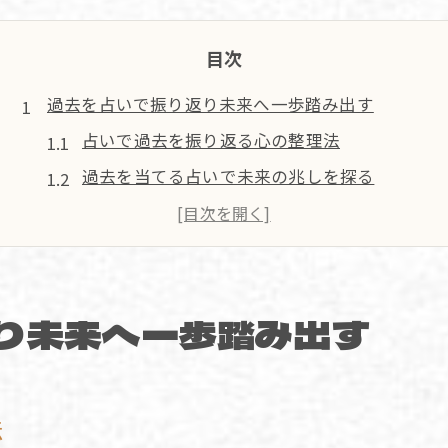
目次
過去を占いで振り返り未来へ一歩踏み出す
占いで過去を振り返る心の整理法
過去を当てる占いで未来の兆しを探る
無料の過去占いで今の自分を知る意義
占いが導く過去の出来事と人生の転機
過去の運勢を占いで読み解くポイント
り未来へ一歩踏み出す
未来の可能性を占いで見つける方法とは
占いで未来のチャンス時期を見極める方法
過去現在未来占いで人生の流れを把握する
法
無料占いで未来の運気変化を予測するコツ