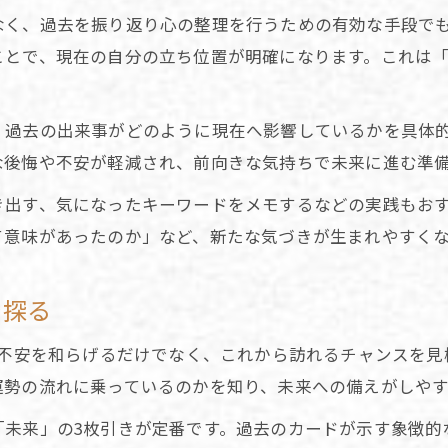
過去の分析から導く未来への占い活用術
なく、過去を振り返り心の整理を行うための有効な手段で
占いで未来の可能性を広げる思考法
とで、現在の自分の立ち位置が明確になります。これは「占
占いを活用した過去の出来事の意味探し
過去の出来事を占いで深く理解するポイント
、過去の出来事がどのように現在へ影響しているかを具体
人生占いで過去の意味を探る実践アドバイス
な後悔や不安が軽減され、前向きな気持ちで未来に進む準
過去の自分占いが今の行動に与える影響
き出す、気になったキーワードをメモするなどの実践もお
四柱推命で過去の運勢を読み解く方法
て意味があったのか」など、新たな気づきが生まれやすく
占いを通して過去の人生転機を発見する
を探る
人生に活かす占いの過去現在未来鑑定術
占いで過去現在未来を総合的に鑑定する意義
の不安を和らげるだけでなく、これから訪れるチャンスを
過去現在未来占いの活用例とおすすめ手法
運勢の流れに乗っているのかを知り、未来への備えがしや
無料占いで人生の流れを可視化する方法
「未来」の3枚引きが定番です。過去のカードが示す象徴的