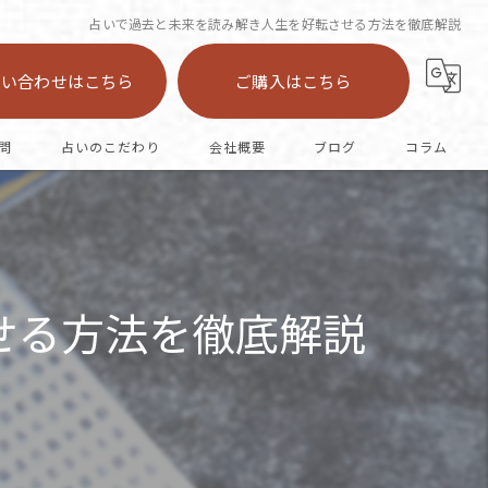
占いで過去と未来を読み解き人生を好転させる方法を徹底解説
問い合わせはこちら
ご購入はこちら
問
占いのこだわり
会社概要
ブログ
コラム
陣中占い
恋愛
せる方法を徹底解説
カード
オラクル
仕事