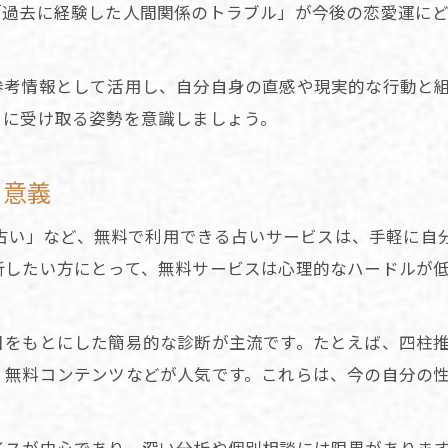
過去の運勢分析で未来に備えるコツ
「過去に経験した人間関係のトラブル」が今後の恋愛運に
占いで人生の好転期を見つける考え方
知っておきたい占いで読む未来の転機
参考情報として活用し、自分自身の直感や現実的な行動と
占いで未来の転機を見逃さない秘訣
きに受け取る姿勢を意識しましょう。
過去の運勢を踏まえた未来予測のコツ
無料占いで人生のチャンス到来時を知る
る意義
占いで未来の重要な分岐点を早期発見
分 占い」など、無料で利用できる占いサービスは、手軽に
過去現在未来占いで転機を見極める方法
析したい方にとって、無料サービスは心理的なハードルが
占いが導く過去分析と未来への行動指針
占いで過去分析し未来への道筋を描く
日をもとにした簡易的な診断が主流です。たとえば、四柱
過去の出来事占いで行動指針を得る方法
く無料コンテンツなどが人気です。これらは、今の自分の
未来へ進むための無料占い活用テクニック
占いを使った過去と未来の振り返り実践法