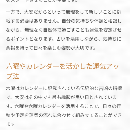
心穏やかに迎えるための大安習慣
一方で、大安だからといって無理をして新しいことに挑
占いで心を整える大安の朝のスタート法
戦する必要はありません。自分の気持ちや体調と相談し
六曜を意識した大安の感謝習慣を取り入れ
ながら、無理なく自然体で過ごすことも運気を安定させ
る
るポイントとなります。占いを活用しながら、気持ちに
大安にできるリラックスと運気上昇の秘訣
余裕を持って日々を楽しむ姿勢が大切です。
占いをヒントにした大安のポジティブ思考
六曜やカレンダーを活かした運気アッ
心穏やかに過ごすための大安の小さな工夫
プ法
大安の時間帯選びと開運アクション
占いで分かる大安の吉な時間帯の選び方
六曜はカレンダーに記載されている伝統的な吉凶の指標
六曜カレンダーが示す大安の時間別運気
で、大安はその中でも最も縁起が良い日とされていま
す。六曜や六曜カレンダーを活用することで、日々の行
大安の午前と午後で実践したい開運行動
動や予定を運気の流れに合わせて組み立てることができ
天赦日と重なる大安の特別なタイミング
ます。
一粒万倍日と大安の重複時に取るべき行動