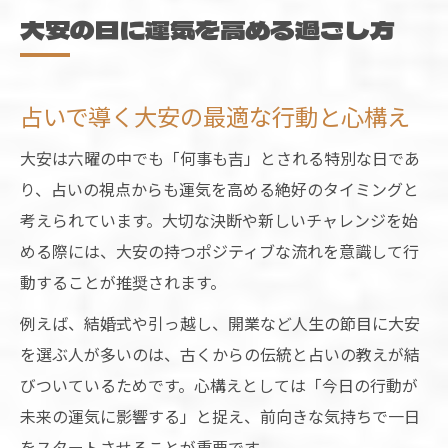
六曜カレンダーと占いで知る大安の意味
大安の日に運気を高める過ごし方
六曜の基本と占いで読み解く大安の意味
占いが教える六曜カレンダーの活用ポイン
占いで導く大安の最適な行動と心構え
ト
六曜ごとの運気の流れと大安の特徴
大安は六曜の中でも「何事も吉」とされる特別な日であ
り、占いの視点からも運気を高める絶好のタイミングと
カレンダー選びに役立つ占い的な視点
考えられています。大切な決断や新しいチャレンジを始
一粒万倍日との違いも知りたい大安の本質
める際には、大安の持つポジティブな流れを意識して行
天赦日や一粒万倍日との違いに注目
動することが推奨されます。
占いで比較する大安と天赦日の違いとは
例えば、結婚式や引っ越し、開業など人生の節目に大安
一粒万倍日と大安の開運効果を占いで解説
を選ぶ人が多いのは、古くからの伝統と占いの教えが結
吉日重複時の過ごし方を占いで選ぶコツ
びついているためです。心構えとしては「今日の行動が
六曜カレンダー活用で分かる吉日の選び方
未来の運気に影響する」と捉え、前向きな気持ちで一日
天赦日と大安を活かした運気アップ方法
をスタートさせることが重要です。