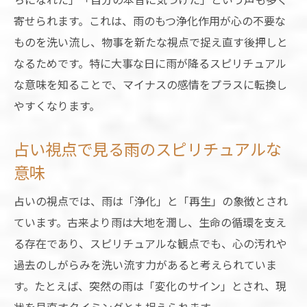
晴れているのに雨が降る現象の占い的メッ
寄せられます。これは、雨のもつ浄化作用が心の不要な
セージ
ものを洗い流し、物事を新たな視点で捉え直す後押しと
大事な日の雨に隠されたスピリチュアルなサイ
なるためです。特に大事な日に雨が降るスピリチュアル
ン
な意味を知ることで、マイナスの感情をプラスに転換し
やすくなります。
大事な日に雨が降る占いの吉兆と転機の意
味
占い視点で見る雨のスピリチュアルな
占いで解く雨のサインと龍神からのメッセ
意味
ージ
大切な日に雨が与えるスピリチュアルな気
占いの視点では、雨は「浄化」と「再生」の象徴とされ
づき
ています。古来より雨は大地を潤し、生命の循環を支え
雨の日の占いが示す新たなスタートの合図
る存在であり、スピリチュアルな観点でも、心の汚れや
過去のしがらみを洗い流す力があると考えられていま
大事な日の雨が運命を動かす占いの根拠
す。たとえば、突然の雨は「変化のサイン」とされ、現
出かける日に雨が降る時の心の受け止め方