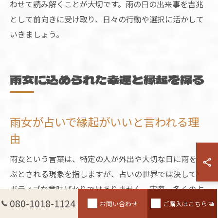
わせて読み解くことが大切です。雨の日の出来事を吉兆
として前向きに受け取り、日々の行動や選択に活かして
いきましょう。
雨女に込められた幸運と縁起を探る
雨女が占いで縁起がいいと言われる理
由
雨女という言葉は、特定の人が外出や大切な日に雨を呼
ぶとされる現象を指しますが、占いの世界では決してネ
ガティブな意味ばかりではありません。実際、多くの占
080-1018-1124
い・スピリチュアルの解釈では「雨が降る＝浄化やリセ
お問い合わせ
ご購入はこちら