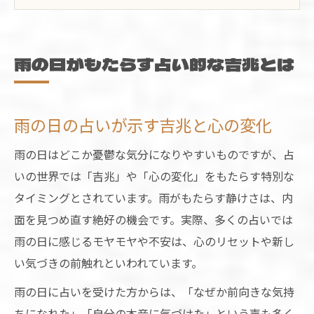
解説
大事な日に雨が降る占い的なサインの受け
止め方
雨の日がもたらす占い的な吉兆とは
雨の日は浄化と転機のタイミングと占いが
伝える
雨の日の占いが示す吉兆と心の変化
突然の雨を占いで読み解く意味
突然の雨が占いで示すスピリチュアルな合
雨の日はどこか憂鬱な気分になりやすいものですが、占
図
いの世界では「吉兆」や「心の変化」をもたらす特別な
占いから見る天気の変化と心へのメッセー
タイミングとされています。雨がもたらす静けさは、内
ジ
面を見つめ直す絶好の機会です。実際、多くの占いでは
突然の雨が運気を動かす占い的な理由を探
雨の日に感じるモヤモヤや不安は、心のリセットや新し
る
い気づきの前触れといわれています。
出かける日に雨が降る占いの意味と前向き
雨の日に占いを受けた方からは、「なぜか前向きな気持
な解釈
ちになれた」「自分の本音に気づけた」という声も多く