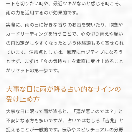
雨女の存在がもたらす開運のサインを占い
ートを切りたい時や、最近ツキがないと感じる時こそ、
で考察
雨の力を活用するのが効果的です。
恋愛運を高める雨の日の過ごし方
実際に、雨の日に好きな香りのお香を焚いたり、瞑想や
占いが伝える雨の日の恋愛運アップ方法
カードリーディングを行うことで、心の切り替えや願い
雨の日に恋愛運を高めるスピリチュアルな
の再設定がしやすくなったという体験談も多く寄せられ
行動
ています。注意点としては、無理にポジティブになろう
とせず、まずは「今の気持ち」を素直に受け止めること
占い視点で実践できる雨の日の恋愛縁起
がリセットの第一歩です。
雨と恋愛運の関係を占いで解き明かす
雨の日に出会いが生まれる占い的理由とは
大事な日に雨が降る占い的なサインの
受け止め方
大事な日に限って雨が降ると、「運が悪いのでは？」と
不安になる方も多いですが、占いではむしろ「吉兆」と
捉えることが一般的です。伝承やスピリチュアルの分野