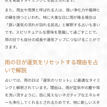
状を見直すタイミングとも捉えられます。
出かけようとすると雨が降る占いの解釈
また、雨女や雨男と呼ばれる人は、強い浄化力や龍神と
占いで知る雨がもたらす前向きな意味
の縁を持つといわれ、特に大事な日に雨が降る場合は
雨の日に心を整えるスピリチュアルな受け
「良い運気の流れが訪れる前兆」と解釈する占いも多い
止め方
です。スピリチュアルな意味を意識して過ごすことで、
占いが教える雨による運気の切り替え法
雨の日でも自分の成長や運気アップにつなげることがで
出発前の雨が伝えるメッセージを占いで知
きます。
る
雨女に込められた幸運と縁起を探る
雨の日が運気をリセットする理由を占
雨女が占いで縁起がいいと言われる理由
いで解説
占い視点で見る雨女のスピリチュアルな幸
占いでは、雨の日は「運気のリセット」に最適なタイミ
運
ングと解釈されています。理由は、雨が空気中の塵や埃
雨女は運がいいとされる背景を占いで解説
を洗い流すように、目に見えないネガティブなエネルギ
雨女と占いが示す吉兆の象徴とは何か
ーも浄化してくれるとされるためです。特に新しいスタ