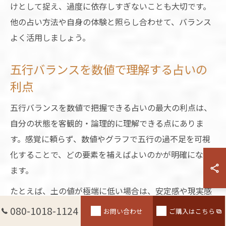
けとして捉え、過度に依存しすぎないことも大切です。
他の占い方法や自身の体験と照らし合わせて、バランス
よく活用しましょう。
五行バランスを数値で理解する占いの
利点
五行バランスを数値で把握できる占いの最大の利点は、
自分の状態を客観的・論理的に理解できる点にありま
す。感覚に頼らず、数値やグラフで五行の過不足を可視
化することで、どの要素を補えばよいのかが明確になり
ます。
たとえば、土の値が極端に低い場合は、安定感や現実感
が不足しやすい傾向があるとされます。逆に火の値が高
080-1018-1124
お問い合わせ
ご購入はこちら
ければ、行動力や情熱が強く出るものの、時に衝動的に