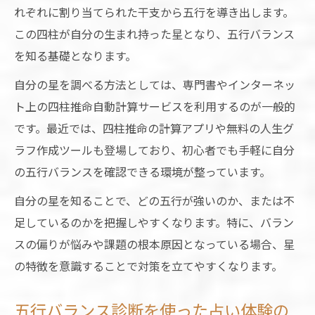
占い結果から日常に活かす五行補正の実践
れぞれに割り当てられた干支から五行を導き出します。
例
この四柱が自分の生まれ持った星となり、五行バランス
五行不足を補うための占い的生活工夫
を知る基礎となります。
占いが示すラッキーカラー活用と五行バラ
自分の星を調べる方法としては、専門書やインターネッ
ンス
ト上の四柱推命自動計算サービスを利用するのが一般的
五行の偏りを整える行動と占いアドバイス
です。最近では、四柱推命の計算アプリや無料の人生グ
占いで知る自分の弱点と補う方法の工夫
ラフ作成ツールも登場しており、初心者でも手軽に自分
占いから始めるライフバランスの整え方
の五行バランスを確認できる環境が整っています。
占いをきっかけにライフバランスを見直す
自分の星を知ることで、どの五行が強いのか、または不
方法
足しているのかを把握しやすくなります。特に、バラン
五行バランス診断で心身を整える占い活用
スの偏りが悩みや課題の根本原因となっている場合、星
法
の特徴を意識することで対策を立てやすくなります。
占いで見つける日常のバランス調整ポイン
五行バランス診断を使った占い体験の
ト