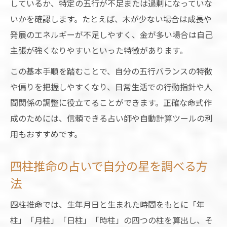
ツ
しているか、特定の五行が不足または過剰になっていな
五行不足を補う日常行動と占いの関係性
いかを確認します。たとえば、木が少ない場合は成長や
発展のエネルギーが不足しやすく、金が多い場合は自己
占いが導く陰陽の調和と実践的アドバイス
主張が強くなりやすいといった特徴があります。
五行バランスを意識した毎日の占い活用術
この基本手順を踏むことで、自分の五行バランスの特徴
占いによる気分の波や不調の整え方
や偏りを把握しやすくなり、日常生活での行動指針や人
無料計算で読み解く五行バランスの見方
間関係の調整に役立てることができます。正確な命式作
占いの無料自動計算で五行バランスを診断
成のためには、信頼できる占い師や自動計算ツールの利
四柱推命計算アプリで占い結果を活用する
用もおすすめです。
秘訣
占いの無料ツールで自分の星を調べる方法
四柱推命の占いで自分の星を調べる方
五行バランスを数値で理解する占いの利点
法
占いで人生グラフを直感的に把握するコツ
四柱推命では、生年月日と生まれた時間をもとに「年
不足した五行を補う行動の工夫とは
柱」「月柱」「日柱」「時柱」の四つの柱を算出し、そ