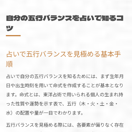
占いで自分は何かを知るためのポイント
五行自動計算を活用した占いのコツ
自分の五行バランスを占いで知るコ
五行バランス診断が導く自己理解の新発見
ツ
占いで新しい自己発見に出会う五行診断の
魅力
占いで五行バランスを見極める基本手
五行バランス診断で性格と強みを占いから
順
知る
占いを通じた五行不足の気づきと活かし方
占いで自分の五行バランスを知るためには、まず生年月
四柱推命が示す五行の偏りを深く理解する
日や出生時刻を用いて命式を作成することが基本となり
方法
ます。命式とは、東洋占術で用いられる個人の生まれ持
占いで分かる自分の人生グラフ活用法
った性質や運勢を示す表で、五行（木・火・土・金・
水）の配置や量が一目でわかります。
陰陽の調和を日常に活かす占い活用法
占いで陰陽バランスを生活に取り入れるコ
五行バランスを見極める際には、各要素が偏りなく存在