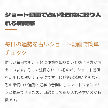
占いショートがもたらす新しい運勢習慣と
は
ショート動画で占いを日常に取り入
ショート動画で占いを楽しむメリットと注
れる新提案
意点
占いの楽しみ方が変わるショート動画活用術
毎日の運勢を占いショート動画で簡単
占いショート動画で広がる新しい楽しみ方
チェック
短時間で深く楽しむ占いショート動画のコ
ツ
忙しい毎日でも、手軽に運勢を知りたいと感じる方が増
占いショートで自分らしい運勢の見つけ方
えています。そこで注目されているのが、ショート動画
ショート動画を活かした占いの楽しみ方と
を活用した占いチェックです。1分前後の短い動画なら、
は
朝の準備中や通勤・通学の合間にもスマートフォンでサ
占いショート動画で毎日の運勢を手軽に体
ッと視聴できるため、日課として取り入れやすいのが特
験
徴です。
短時間で運勢チェックしたいなら占いショート