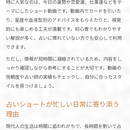
特に人気なのは、今日の運勢や恋愛運、仕事運などをテ
が最適
ーマにしたショート動画です。動画内でカードを引いた
占いショートなら短時間で運勢をサクッと
り、星座や血液型別のアドバイスをもらえたりと、視覚
確認
的にも楽しめる工夫が満載です。初心者でもわかりやす
忙しい朝に役立つ占いショートの運勢チェ
い解説が多く、占いに慣れていない方でも安心して利用
ック
できます。
占いショートが効率的な運勢アップの秘訣
ただし、情報が短時間に凝縮されているため、内容をし
時間がない人に選ばれる占いショートの理
っかり確認しながら参考にすることが大切です。動画の
由
信頼度や占い師の実績もチェックし、自分に合ったスタ
イルを見つけましょう。
占いショート活用で時間と運勢を両立する
方法
占いショートが忙しい日常に寄り添う
恋愛や人生相談も占いショートで気軽に体験
理由
恋愛の悩みも占いショートで手軽に相談可
能
現代人の生活は時間に追われがちで、長時間を割いて占