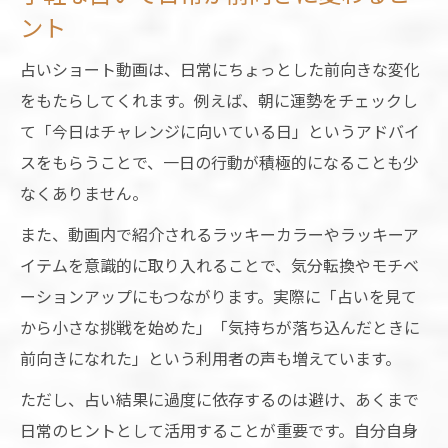
ショート動画でAI占いを活用する際の注意
ント
点
占いショート動画は、日常にちょっとした前向きな変化
毎日の運勢を占いショートで前向きにスタート
をもたらしてくれます。例えば、朝に運勢をチェックし
占いショートが毎日の運勢チェックを習慣
て「今日はチャレンジに向いている日」というアドバイ
化
スをもらうことで、一日の行動が積極的になることも少
朝の占いショートで一日を前向きに始める
なくありません。
方法
また、動画内で紹介されるラッキーカラーやラッキーア
占いショートで今日の運勢を簡単リセット
イテムを意識的に取り入れることで、気分転換やモチベ
前向きな一日を占いショートで叶えるコツ
ーションアップにもつながります。実際に「占いを見て
占いショートの活用で心の準備を整える習
から小さな挑戦を始めた」「気持ちが落ち込んだときに
慣
前向きになれた」という利用者の声も増えています。
ただし、占い結果に過度に依存するのは避け、あくまで
日常のヒントとして活用することが重要です。自分自身