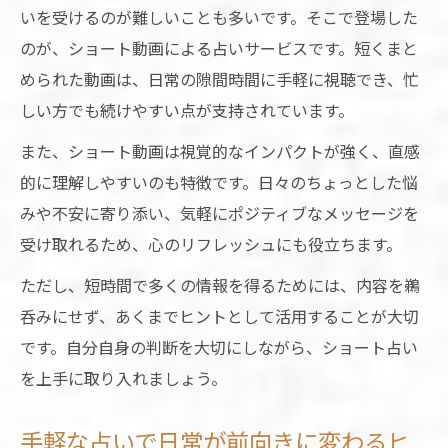
人生相談に活かせる占いショートの使い方
いを受けるのが難しいことも多いです。そこで登場した
のが、ショート動画による占いサービスです。短くまと
占いショートで心が軽くなる恋愛アドバイ
められた動画は、日常の隙間時間に手軽に視聴でき、忙
ス
しい方でも続けやすい点が支持されています。
占いショートが人生の転機に与えるヒント
また、ショート動画は視覚的なインパクトが強く、直感
悩みを解決へ導く占いショートの活用術
的に理解しやすいのも特徴です。日々のちょっとした悩
話題のAI占いをショート動画でスマートに試す
みや不安に寄り添い、気軽にポジティブなメッセージを
方法
受け取れるため、心のリフレッシュにも役立ちます。
AI占いを占いショート動画で体験する魅力
ただし、短時間で多くの情報を得るためには、内容を鵜
占いショートとAIの組み合わせが話題の理
呑みにせず、あくまでヒントとして活用することが大切
由
です。自分自身の判断を大切にしながら、ショート占い
AI占いの的中率をショート動画で検証する
を上手に取り入れましょう。
方法
占いショートでAIの占いを気軽に楽しもう
手軽な占いで日常が前向きに変わるヒ