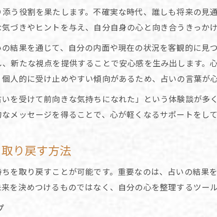
占い結果を信じる女性心理のメカニズム紹介
り添う役割を果たします。不確実な時代、誰しも将来の見
占い好きが実感する共感と安心の心理的理由
な気づきやヒントを与え、自分自身の心と向き合うきっか
心が揺れる時こそ占いに頼る理由とは
いの結果を通じて、自分の内面や現在の状況を客観的に見
不安な時に占いが心を落ち着かせる仕組み
し、新たな視点を提供することで安心感を生み出します。
心が揺れる瞬間に占いを選ぶ心理的要因
、個人的に受け止めやすい傾向があるため、占いの言葉が
占いが迷いを整理するサポートとなる理由
占いを受けて前向きな気持ちになれた」という体験談が多
占いで得たヒントが前進のきっかけになる時
的なメッセージを得ることで、心が軽くなるサポートをし
占いを通じて自己肯定感を高める実例紹介
を取り戻す方法
身の上を占いで見直すきっかけの与え方
占いが自己分析の第一歩となる理由を検証
持ちを取り戻すことが可能です。重要なのは、占いの結果
身の上の選択肢を占いで整理する方法とは
未来を決めつけるものではなく、自分の心を整理するツー
占いを通して気づきを得る実践的な工夫
プ