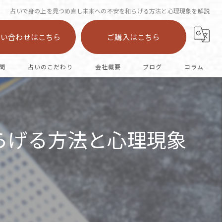
占いで身の上を見つめ直し未来への不安を和らげる方法と心理現象を解説
問い合わせはこちら
ご購入はこちら
問
占いのこだわり
会社概要
ブログ
コラム
陣中占い
恋愛
らげる方法と心理現象
カード
オラクル
仕事