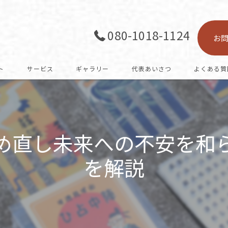
080-1018-1124
お
ト
サービス
ギャラリー
代表あいさつ
よくある質
め直し未来への不安を和
を解説