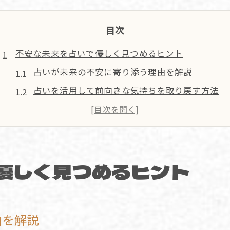
目次
不安な未来を占いで優しく見つめるヒント
占いが未来の不安に寄り添う理由を解説
占いを活用して前向きな気持ちを取り戻す方法
身の上の悩みを占いで軽くする思考法のポイント
占いによる未来の見通しと心の安定の関係性
不確実な時代に占いが与える安心感の秘密
優しく見つめるヒント
占い好きな女性が感じる心理現象の真実
占い好き女性に共通する心理的特徴を探る
占いが心の支えになるバーナム効果を解説
由を解説
恋愛や人間関係に生きる占いの心理現象とは