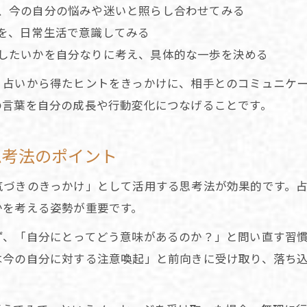
占いで自分らしさを再発見するヒント紹介
、今の自分の悩みや迷いと照らし合わせてみる
占いが未来への一歩を後押しする瞬間に注目
を、日常生活で意識してみる
恋愛運や自己理解を深める占いの役割
したいかを自分なりに考え、具体的な一歩を決める
占いで恋愛運を見直し自信を育てる方法
、占いから得たヒントをきっかけに、相手とのコミュニケ
自己理解を深めるための占い活用術を紹介
の言葉を自分の成長や行動変化につなげることです。
占いで恋愛観を客観視する心理的効果とは
恋愛の悩みに占いが寄り添う理由を解説
思考法のポイント
占いが自分の強みと弱みを明確にする
気づきのきっかけ」として活用する思考法が効果的です。
占いが当たると感じる瞬間の心のメカニズム
かを考える姿勢が重要です。
占いが当たると実感する心理の真相に迫る
ず、「自分にとってどう意味があるのか？」と問い直す習
占いが心に響く理由と自己成就の関係性
は今の自分に対する注意喚起」と前向きに受け取り、落ち
占い結果を信じた時の心の変化とは何か
占いが現実に影響を与える心理現象を解説