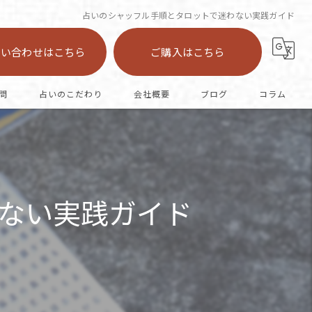
占いのシャッフル手順とタロットで迷わない実践ガイド
問い合わせはこちら
ご購入はこちら
問
占いのこだわり
会社概要
ブログ
コラム
陣中占い
恋愛
ない実践ガイド
カード
オラクル
仕事