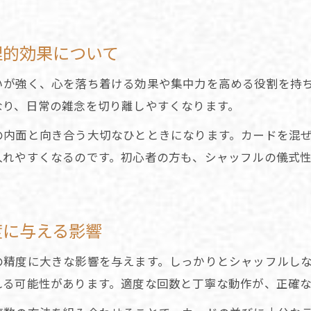
カードの正位置と逆位置の占い的解釈
占いの精度を上げるシャッフルの向きの選び方
理的効果について
三大占術の違いと占い選びのヒント
世界の三大占いとは何かを基礎から学ぶ
いが強く、心を落ち着ける効果や集中力を高める役割を持
占い初心者が知りたい三大占術の特徴と違い
なり、日常の雑念を切り離しやすくなります。
タロット占いの立ち位置と選び方のコツ
の内面と向き合う大切なひとときになります。カードを混
占いを選ぶ際に押さえたいポイントを紹介
入れやすくなるのです。初心者の方も、シャッフルの儀式
三大占いとタロットの活用シーンを比較
集中力高まるタロットシャッフル実践術
占いに集中するためのシャッフル習慣の作り方
度に与える影響
タロット占いで集中力を高める呼吸と動作
の精度に大きな影響を与えます。しっかりとシャッフルし
シャッフル時の集中が占い結果に与える影響
れる可能性があります。適度な回数と丁寧な動作が、正確な
占いの精度を支える集中力アップのコツ