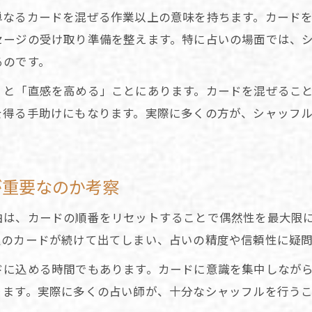
カードを傷めない占いのシャッフル練習法
単なるカードを混ぜる作業以上の意味を持ちます。カード
占いで実践したいシャッフルの流れと注意点
ージの受け取り準備を整えます。特に占いの場面では、シ
るのです。
横入れシャッフルならカードを傷めず安心
占い初心者も安心の横入れシャッフルのポイント
」と「直感を高める」ことにあります。カードを混ぜるこ
カードを守る横入れシャッフルの占い的な利点
を得る手助けにもなります。実際に多くの方が、シャッフ
占いで失敗しない横入れシャッフルの実践方法
シャッフル時にカードを傷めないコツを解説
が重要なのか考察
占いで人気の横入れシャッフルの練習法
シャッフルの向きが占いに与える影響とは
由は、カードの順番をリセットすることで偶然性を最大限
占いにおけるシャッフルの向きと意味の違い
定のカードが続けて出てしまい、占いの精度や信頼性に疑
タロット占いで気をつけたいシャッフルの方向性
ドに込める時間でもあります。カードに意識を集中しなが
占いで向きを意識したシャッフルの重要性
ります。実際に多くの占い師が、十分なシャッフルを行う