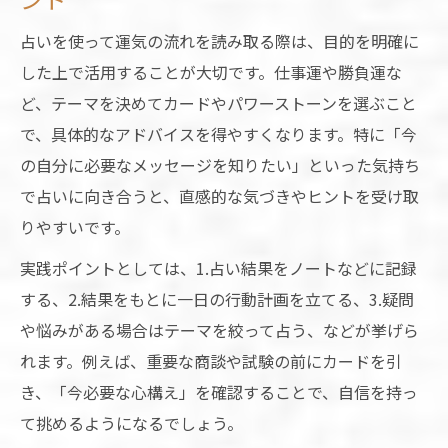
占いを活かした部屋づくりの工夫とは
占いを使って運気の流れを読み取る際は、目的を明確に
目的別おすすめ開運グッズ活用術
した上で活用することが大切です。仕事運や勝負運な
占いで導く目的別開運グッズの選び方
ど、テーマを決めてカードやパワーストーンを選ぶこと
仕事運を伸ばすための開運グッズ活用法
で、具体的なアドバイスを得やすくなります。特に「今
勝負運強化に役立つアイテムの実例紹介
の自分に必要なメッセージを知りたい」といった気持ち
初夏らしい開運グッズの組み合わせ提案
で占いに向き合うと、直感的な気づきやヒントを受け取
りやすいです。
占いアドバイスを生かす実用的な使い方
実践ポイントとしては、1.占い結果をノートなどに記録
する、2.結果をもとに一日の行動計画を立てる、3.疑問
や悩みがある場合はテーマを絞って占う、などが挙げら
れます。例えば、重要な商談や試験の前にカードを引
き、「今必要な心構え」を確認することで、自信を持っ
て挑めるようになるでしょう。