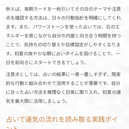
運が良くなる石を占いで見つける方法
例えば、毎朝カードを一枚引いてその日のテーマや注意
パワーストーンと占いの相乗効果とは
点を確認する方法は、日々の行動指針を明確にしてくれ
色のパワーで勝負運アップを実感する方法
ます。また、パワーストーンを使った占いでは、石のエ
占いと色の力で勝負運を高めるコツ
ネルギーを感じながら自分の内面と向き合う時間を持つ
勝負運に効果的な色の選び方を解説
ことで、気持ちの切り替えや目標設定がしやすくなりま
す。初夏の爽やかな朝に占いタイムを設けることで、一
仕事運アップに役立つ色の使い方実例
日を前向きにスタートできるでしょう。
占いを参考にした色と運気の関係性
注意点としては、占いの結果に一喜一憂しすぎず、現実
日常に取り入れる色選びのポイント
的な行動と組み合わせて活用することが重要です。自分
風水を取り入れた初夏の行動習慣
に合った占い方法を無理なく日常に取り入れ、初夏の運
占いと風水で運気を整える生活習慣
気を最大限に活用しましょう。
初夏に実践できる風水の取り入れ方
仕事運アップを狙う風水的行動パターン
占いで運気の流れを読み取る実践ポイ
勝負運を後押しする風水アイデア集
ント