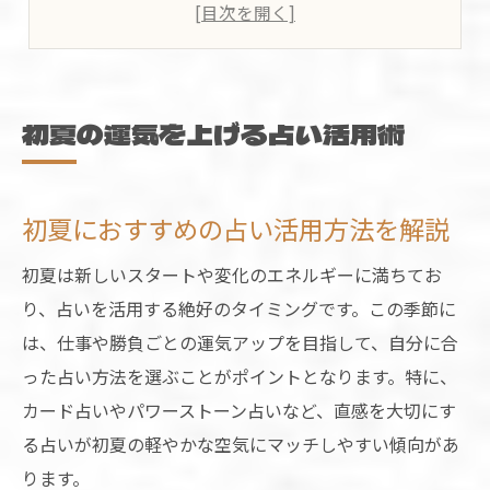
開運グッズと占いの組み合わせで運気上昇
日常に取り入れやすい占い習慣の始め方
初夏限定の占いアドバイスを活かすコツ
仕事運と勝負運を強める開運グッズ選び
初夏の運気を上げる占い活用術
占い視点で選ぶ仕事運向上の開運グッズ
勝負運アップに効果的な占いグッズ活用法
初夏におすすめの占い活用方法を解説
目的別に選ぶ初夏の開運グッズの特徴
初夏は新しいスタートや変化のエネルギーに満ちてお
実用性重視の占い開運アイテム選定の秘訣
り、占いを活用する絶好のタイミングです。この季節に
運気を引き寄せるグッズの見極め方とは
は、仕事や勝負ごとの運気アップを目指して、自分に合
パワーストーンで運気を整える実践例
った占い方法を選ぶことがポイントとなります。特に、
占いで選ぶパワーストーンの選び方
カード占いやパワーストーン占いなど、直感を大切にす
幸運を引き寄せる占いと石の活用例
る占いが初夏の軽やかな空気にマッチしやすい傾向があ
勝負運向上に適したパワーストーン実例
ります。